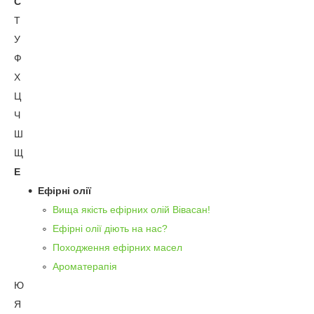
С
Т
У
Ф
Х
Ц
Ч
Ш
Щ
Е
Ефірні олії
Вища якість ефірних олій Вівасан!
Ефірні олії діють на нас?
Походження ефірних масел
Ароматерапія
Ю
Я