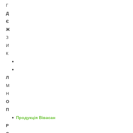
Г
Д
Є
Ж
З
И
К
Л
М
Н
О
П
Продукція Вівасан
Р