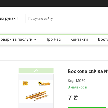
х руках !!
Товари та послуги
Про Нас
Контакти
Доста
Воскова свічка 
Код:
МС60
В наявності
7 ₴