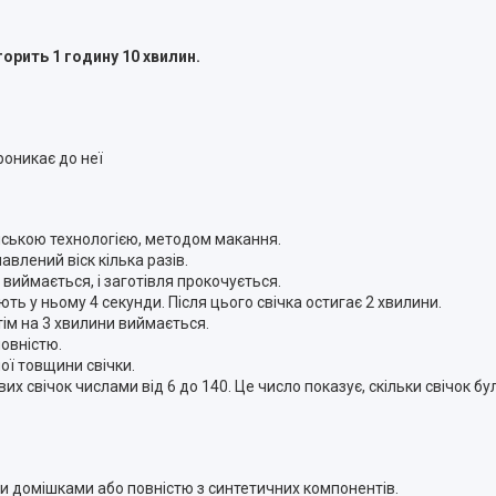
горить 1 годину 10 хвилин.
роникає до неї
нською технологією, методом макання.
авлений віск кілька разів.
виймається, і заготівля прокочується.
ть у ньому 4 секунди. Після цього свічка остигає 2 хвилини.
отім на 3 хвилини виймається.
повністю.
ої товщини свічки.
х свічок числами від 6 до 140. Це число показує, скільки свічок бу
ми домішками або повністю з синтетичних компонентів.