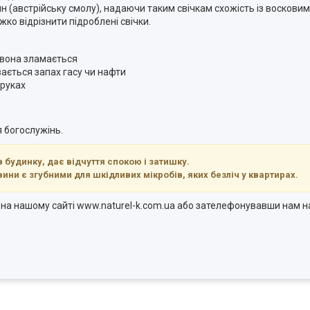
н (австрійську смолу), надаючи таким свічкам схожість із воскови
ко відрізнити підроблені свічки.
, вона зламається
вається запах гасу чи нафти
 руках
 богослужінь.
 будинку, дає відчуття спокою і затишку.
овини є згубними для шкідливих мікробів, яких безліч у квартирах.
те на нашому сайті www.naturel-k.com.ua або зателефонувавши нам 