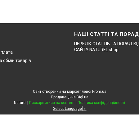
НАШІ СТАТТІ ТА ПОРА
ПЕРЕЛІК СТАТТІВ ТА ПОРАД В
САЙТУ NATUREL shop
оплата
а обмін товарів
Сайт створений на маркетплейсі
Prom.ua
Продавець на Bigl.ua
Naturel |
Поскаржитися на контент
|
Політика конфіденційності
Select Language
▼