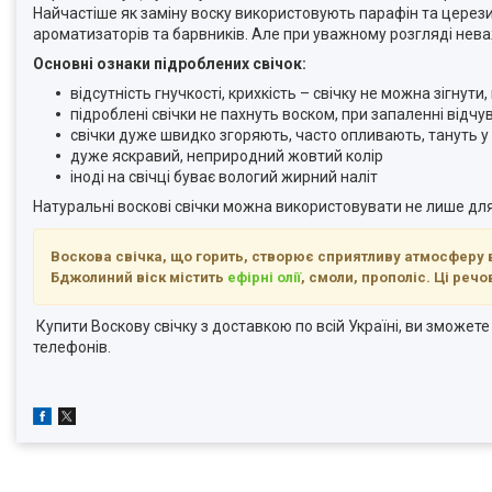
Найчастіше як заміну воску використовують парафін та церези
ароматизаторів та барвників. Але при уважному розгляді неваж
Основні ознаки підроблених свічок:
відсутність гнучкості, крихкість – свічку не можна зігнути
підроблені свічки не пахнуть воском, при запаленні відчу
свічки дуже швидко згоряють, часто опливають, тануть у
дуже яскравий, неприродний жовтий колір
іноді на свічці буває вологий жирний наліт
Натуральні воскові свічки можна використовувати не лише для
Воскова свічка, що горить, створює сприятливу атмосферу в
Бджолиний віск містить
ефірні олії
, смоли, прополіс. Ці реч
Купити Воскову свічку з доставкою по всій Україні, ви зможе
телефонів.