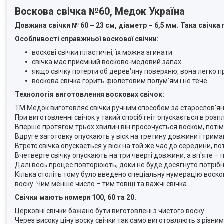
Воскова свічка №60, Медок Україна
Довжина свічки № 60 – 23 см, діаметр – 6,5 мм. Така свічка 
Особливості справжньої воскової свічки:
воскові свічки пластичні, їх можна згинати
свічка має приємний восково-медовий запах
якщо свічку потерти об дерев'яну поверхню, вона легко п
воскова свічка горить фіолетовим полум'ям і не тече
Технологія виготовлення воскових свічок:
ТМ Медок виготовляє свічки ручним способом за старослов'я
При виготовленні свічок у такий спосіб гніт опускається в розпл
Вперше протягом трьох хвилин він просочується воском, потім 
Вдруге заготовку опускають у віск на третину довжини і тримаю
Втретє свічка опускається у віск на той же час до середини, п
Вчетверте свічку опускають на три чверті довжини, а вп'яте – 
Далі весь процес повторюють, доки не буде досягнуто потрібн
Кілька століть тому було введено спеціальну нумерацію воскови
воску. Чим менше число – тим товщі та важчі свічка.
Свічки мають номери 100, 60 та 20.
Церковні свічки бажано бути виготовлені з чистого воску.
Через високу ціну воску свічки так само виготовляють з різни