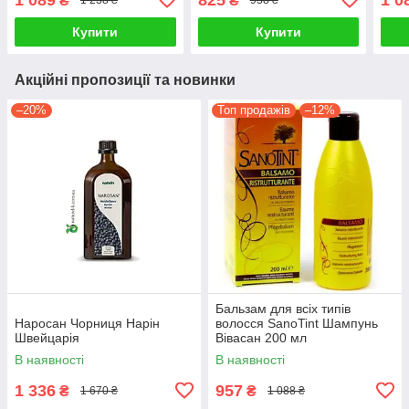
₴
₴
1 238 ₴
938 ₴
Купити
Купити
Акційні пропозиції та новинки
–20%
Топ продажів
–12%
Бальзам для всіх типів
Наросан Чорниця Нарін
волосся SanoTint Шампунь
Швейцарія
Вівасан 200 мл
В наявності
В наявності
1 336
957
₴
₴
1 670 ₴
1 088 ₴