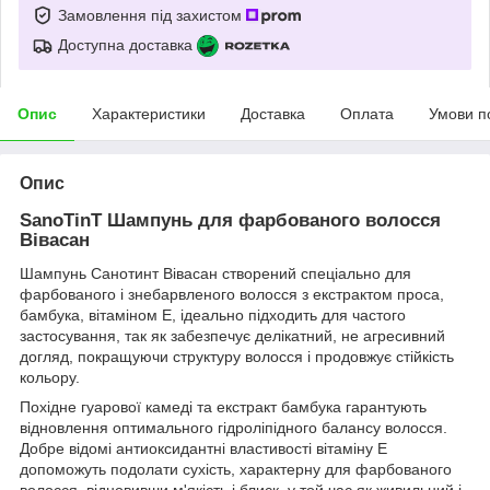
Замовлення під захистом
Доступна доставка
Опис
Характеристики
Доставка
Оплата
Умови п
Опис
SanoTinT Шампунь для фарбованого волосся
Вівасан
Шампунь Санотинт Вівасан створений спеціально для
фарбованого і знебарвленого волосся з екстрактом проса,
бамбука, вітаміном Е, ідеально підходить для частого
застосування, так як забезпечує делікатний, не агресивний
догляд, покращуючи структуру волосся і продовжує стійкість
кольору.
Похідне гуарової камеді та екстракт бамбука гарантують
відновлення оптимального гідроліпідного балансу волосся.
Добре відомі антиоксидантні властивості вітаміну Е
допоможуть подолати сухість, характерну для фарбованого
волосся, відновивши м'якість і блиск, у той час як живильний і