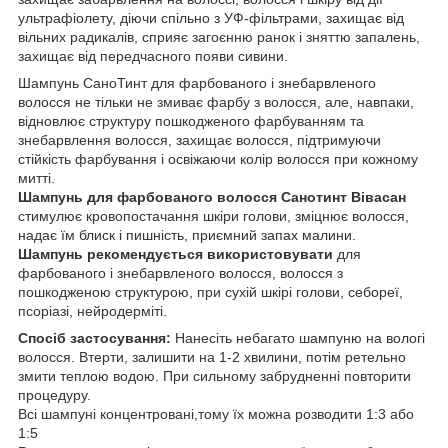
ультрафіолету, діючи спільно з УФ-фільтрами, захищає від
вільних радикалів, сприяє загоєнню ранок і зняттю запалень,
захищає від передчасного появи сивини.
Шампунь СаноТинт для фарбованого і знебарвленого
волосся не тільки не змиває фарбу з волосся, але, навпаки,
відновлює структуру пошкодженого фарбуванням та
знебарвлення волосся, захищає волосся, підтримуючи
стійкість фарбування і освіжаючи колір волосся при кожному
митті.
Шампунь для фарбованого волосся Санотинт Вівасан
стимулює кровопостачання шкіри голови, зміцнює волосся,
надає їм блиск і пишність, приємний запах малини.
Шампунь рекомендується використовувати
для
фарбованого і знебарвленого волосся, волосся з
пошкодженою структурою, при сухій шкірі голови, себореї,
псоріазі, нейродерміті.
Спосіб застосування:
Нанесіть небагато шампуню на вологі
волосся. Втерти, залишити на 1-2 хвилини, потім ретельно
змити теплою водою. При сильному забрудненні повторити
процедуру.
Всі шампуні концентровані,тому їх можна розводити 1:3 або
1:5