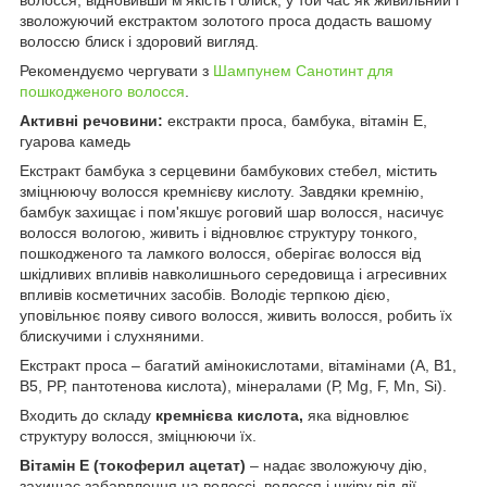
зволожуючий екстрактом золотого проса додасть вашому
волоссю блиск і здоровий вигляд.
Рекомендуємо чергувати з
Шампунем Санотинт для
пошкодженого волосся
.
Активні речовини:
екстракти проса, бамбука, вітамін Е,
гуарова камедь
Екстракт бамбука з серцевини бамбукових стебел, містить
зміцнюючу волосся кремнієву кислоту. Завдяки кремнію,
бамбук захищає і пом'якшує роговий шар волосся, насичує
волосся вологою, живить і відновлює структуру тонкого,
пошкодженого та ламкого волосся, оберігає волосся від
шкідливих впливів навколишнього середовища і агресивних
впливів косметичних засобів. Володіє терпкою дією,
уповільнює появу сивого волосся, живить волосся, робить їх
блискучими і слухняними.
Екстракт проса – багатий амінокислотами, вітамінами (А, В1,
В5, РР, пантотенова кислота), мінералами (Р, Mg, F, Mn, Si).
Входить до складу
кремнієва кислота,
яка відновлює
структуру волосся, зміцнюючи їх.
Вітамін Е (токоферил ацетат)
– надає зволожуючу дію,
захищає забарвлення на волоссі, волосся і шкіру від дії