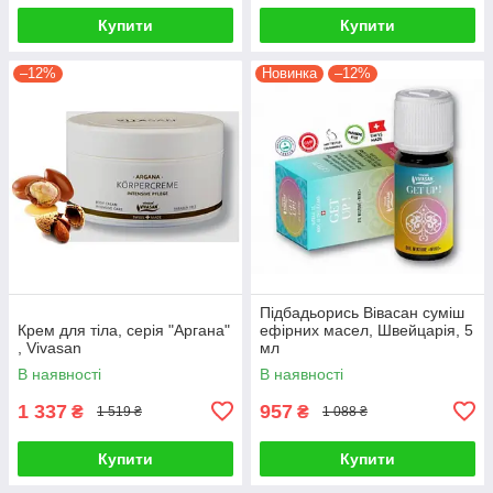
Купити
Купити
–12%
Новинка
–12%
Підбадьорись Вівасан суміш
Крем для тіла, серія "Аргана"
ефірних масел, Швейцарія, 5
, Vivasan
мл
В наявності
В наявності
1 337
957
₴
₴
1 519 ₴
1 088 ₴
Купити
Купити