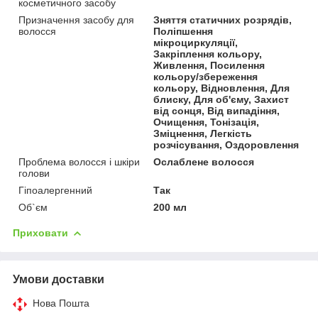
косметичного засобу
Призначення засобу для
Зняття статичних розрядів,
волосся
Поліпшення
мікроциркуляції,
Закріплення кольору,
Живлення, Посилення
кольору/збереження
кольору, Відновлення, Для
блиску, Для об'єму, Захист
від сонця, Від випадіння,
Очищення, Тонізація,
Зміцнення, Легкість
розчісування, Оздоровлення
Проблема волосся і шкіри
Ослаблене волосся
голови
Гіпоалергенний
Так
Об`єм
200 мл
Приховати
Умови доставки
Нова Пошта