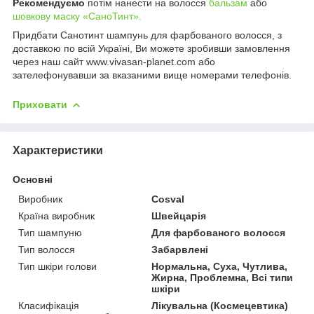
Рекомендуємо
потім нанести на волосся
бальзам
або
шовкову маску «СаноТинт».
Придбати Санотинт шампунь для фарбованого волосся, з
доставкою по всій Україні, Ви можете зробивши замовлення
через наш сайт www.vivasan-planet.com або
зателефонувавши за вказаними вище номерами телефонів.
Приховати
Характеристики
Основні
Виробник
Cosval
Країна виробник
Швейцарія
Тип шампуню
Для фарбованого волосся
Тип волосся
Забарвлені
Тип шкіри голови
Нормальна, Суха, Чутлива,
Жирна, Проблемна, Всі типи
шкіри
Класифікація
Лікувальна (Космецевтика)