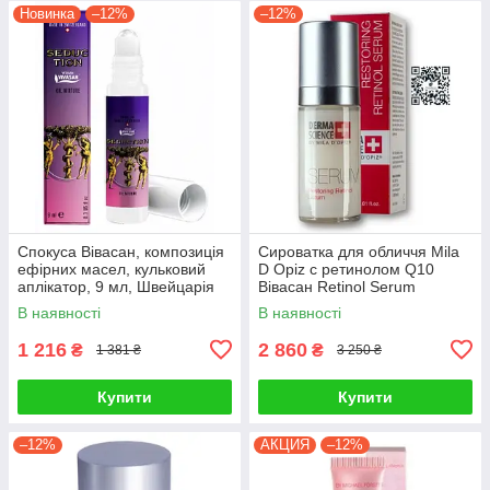
Новинка
–12%
–12%
Спокуса Вівасан, композиція
Сироватка для обличчя Mila
ефірних масел, кульковий
D Opiz c ретинолом Q10
аплікатор, 9 мл, Швейцарія
Вівасан Retinol Serum
Швейцарія 30 мл
В наявності
В наявності
1 216
2 860
₴
₴
1 381 ₴
3 250 ₴
Купити
Купити
–12%
АКЦИЯ
–12%