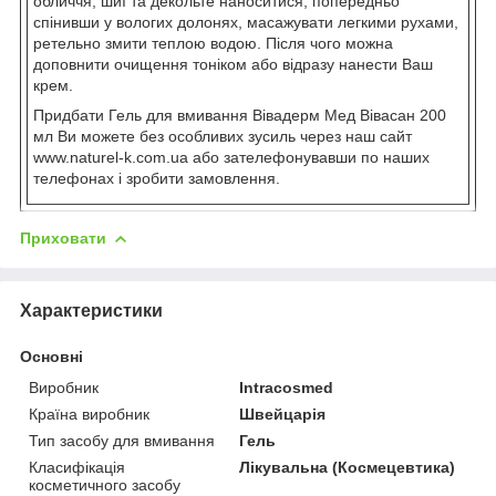
обличчя, шиї та декольте наноситися, попередньо
спінивши у вологих долонях, масажувати легкими рухами,
ретельно змити теплою водою. Після чого можна
доповнити очищення тоніком або відразу нанести Ваш
крем.
Придбати Гель для вмивання Вівадерм Мед Вівасан 200
мл Ви можете без особливих зусиль через наш сайт
www.naturel-k.com.ua або зателефонувавши по наших
телефонах і зробити замовлення.
Приховати
Характеристики
Основні
Виробник
Intracosmed
Країна виробник
Швейцарія
Тип засобу для вмивання
Гель
Класифікація
Лікувальна (Космецевтика)
косметичного засобу