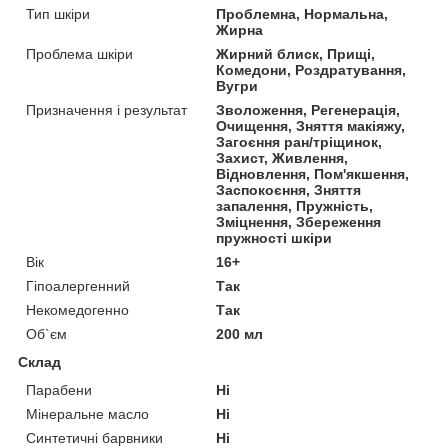
Тип шкіри
Проблемна, Нормальна,
Жирна
Проблема шкіри
Жирний блиск, Прищі,
Комедони, Роздратування,
Вугри
Призначення і результат
Зволоження, Регенерація,
Очищення, Зняття макіяжу,
Загоєння ран/тріщинок,
Захист, Живлення,
Відновлення, Пом'якшення,
Заспокоєння, Зняття
запалення, Пружність,
Зміцнення, Збереження
пружності шкіри
Вік
16+
Гіпоалергенний
Так
Некомедогенно
Так
Об`єм
200 мл
Склад
Парабени
Ні
Мінеральне масло
Ні
Синтетичні барвники
Ні