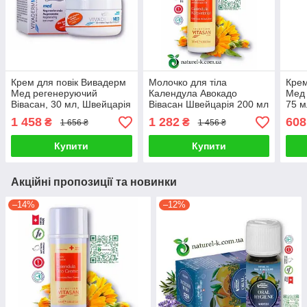
Крем для повік Вивадерм
Молочко для тіла
Крем
Мед регенеруючий
Календула Авокадо
Мед 
Вівасан, 30 мл, Швейцарія
Вівасан Швейцарія 200 мл
75 м
1 458
1 282
608
₴
₴
1 656 ₴
1 456 ₴
Купити
Купити
Акційні пропозиції та новинки
–14%
–12%