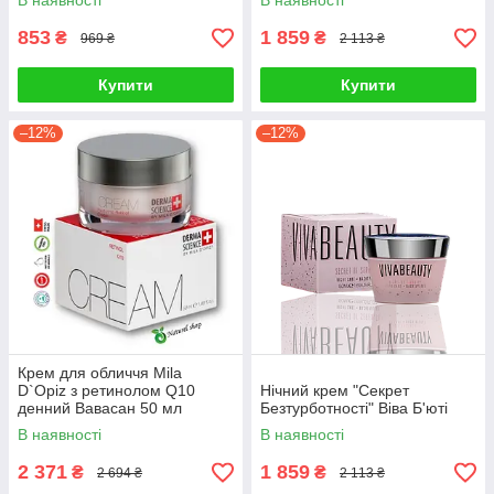
В наявності
В наявності
853
1 859
₴
₴
969 ₴
2 113 ₴
Купити
Купити
–12%
–12%
Крем для обличчя Mila
D`Opiz з ретинолом Q10
Нічний крем "Секрет
денний Вавасан 50 мл
Безтурботності" Віва Б'юті
В наявності
В наявності
2 371
1 859
₴
₴
2 694 ₴
2 113 ₴