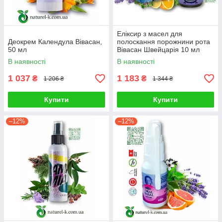
Еліксир з масел для
Деокрем Календула Вівасан,
полоскання порожнини рота
50 мл
Вівасан Швейцарія 10 мл
В наявності
В наявності
1 037
1 183
₴
₴
1 206 ₴
1 344 ₴
Купити
Купити
–12%
–12%