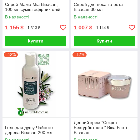
Спрей Мама Міа Вівасан,
Спрей для носа та рота
100 мл суміш ефірних олій
Вівасан 30 мл
В наявності
В наявності
1 155
1 007
₴
₴
1 313 ₴
1 144 ₴
Купити
Купити
–12%
–12%
Денний крем "Секрет
Гель для душу Чайного
Безтурботності" Віва Б'юті
дерева Вівасан 200 мл
Вівасан