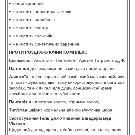
гіпоалергенний
не містить поліетиленгліколів
не містить парабенів
не містить спирту
не містить силіконів
не містить синтетичних барвників
ПРОТИ РОЗДРАЖУЮЧИЙ КОМПЛЕКС
Едельвейс - Алантоїн - Пантенол - Ацетил Тетрапептид 40
Пантенол
для зволоження, захисту та проти старіння
Алантоїн
- це універсальний засіб, який має заспокійливу
та пом'якшувальну дію і тому використовується в багатьох
засобах, таких як гелі для душу, сонцезахисні креми,
лосьйони для гоління та зубні пасти.
Пентавітін
- притягує вологу; Утримує вологу
Тип/стан шкіри:
нормальна або суха/чутлива шкіра.
Застосування Гель для Умивання Вівадерм мед
Vivasan:
Щоденний догляд вранці та/або ввечері, на вологу шкіру