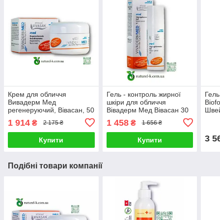
Крем для обличчя
Гель - контроль жирної
Гель
Вивадерм Мед
шкіри для обличчя
Biof
регенеруючий, Вівасан, 50
Вівадерм Мед Вівасан 30
Швей
мл, Швейцарія
мл
омол
1 914
1 458
₴
₴
2 175 ₴
1 656 ₴
3 5
Купити
Купити
Подібні товари компанії