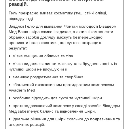
реакцій.
Гель прекрасно змиває косметику (туш, стійкі олівці,
підводку і тд)
Завдяки Гелю для вмивання Фонтан молодості Вівадерм
Мед Ваша шкіра оживе і задихає, а активні компоненти
обраних засобів догляду зможуть безперешкодно
проникати і засвоюватися, що суттєво покращить
результат.
м'яке очищення обличчя та тіла
м'яко видаляє залишки макіяжу та забруднень навіть із
чутливої ​​шкіри не висушуючи її
зменшує роздратування та свербіння
збагачений ексклюзивним протидратним комплексом
Vivaderm Med
особливо підходить для сухої та чутливої ​​шкіри
протиподразнюючий комплекс у складі засобів Вівадерм
Мед забезпечує баланс та відновлення шкіри.
ідеальне рішення для шкіри схильної до подразнення та
алергічних реакцій.