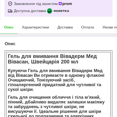
Замовлення під захистом
Доступна доставка
Опис
Характеристики
Доставка
Оплата
Умови п
Опис
Гель для вмивання Вівадерм Мед
Вівасан, Швейцарія 200 мл
Купуючи Гель для вмивання Вівадерм Мед
від Вівасан Ви отримаєте в одному флаконі
Очищаючий, Тонізуючий засіб,
гіпоалергенний придатний для чутливої та
сухої шкіри.
Гель для очищення обличчя і тіла
м'який,
пінний, дбайливо видаляє залишки макіяжу
та забруднень з чутливої шкіри, не
висушуючи її. Ідеальне рішення для шкіри
схильної до подразнення та алергічних