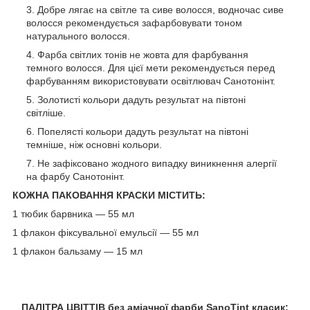
Добре лягає на світле та сиве волосся, водночас сиве
волосся рекомендується зафарбовувати тоном
натурального волосся.
Фарба світлих тонів не жовта для фарбування
темного волосся. Для цієї мети рекомендується перед
фарбуванням використовувати освітлювач Санотонінт.
Золотисті кольори дадуть результат на півтоні
світліше.
Попелясті кольори дадуть результат на півтоні
темніше, ніж основні кольори.
Не зафіксовано жодного випадку виникнення алергії
на фарбу Санотонінт.
КОЖНА ПАКОВАННЯ КРАСКИ МІСТИТЬ:
1 тюбик барвника — 55 мл
1 флакон фіксувальної емульсії — 55 мл
1 флакон бальзаму — 15 мл
ПАЛІТРА ЦВІТТІВ без аміачної фарби SanoTint класик: