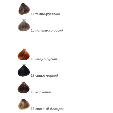
14 темно-русявий
15 попелясто-росий
16 медно русый
17 синьо-чорний
18 норковий
19 светлый блондин