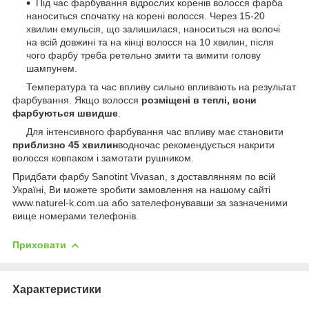
Під час фарбування відрослих коренів волосся фарба
наноситься спочатку на корені волосся. Через 15-20
хвилин емульсія, що залишилася, наноситься на волочі
на всій довжині та на кінці волосся на 10 хвилин, після
чого фарбу треба ретельно змити та вимити голову
шампунем.
Температура та час впливу сильно впливають на результат
фарбування. Якщо волосся
розміщені в теплі, вони
фарбуються швидше
.
Для інтенсивного фарбування час впливу має становити
приблизно 45 хвилин
водночас рекомендується накрити
волосся ковпаком і замотати рушником.
Придбати фарбу Sanotint Vivasan, з доставлянням по всій
Україні, Ви можете зробити замовлення на нашому сайті
www.naturel-k.com.ua або зателефонувавши за зазначеними
вище номерами телефонів.
Приховати
Характеристики