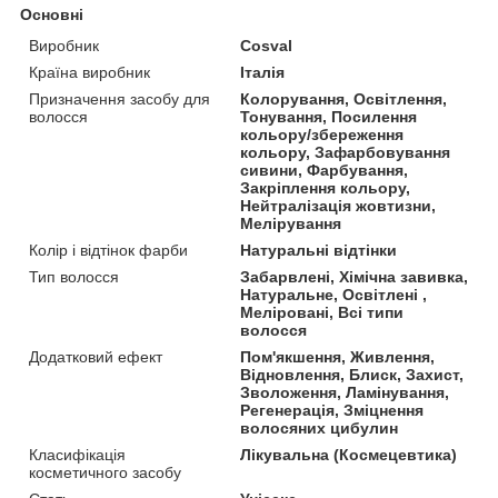
Основні
Виробник
Cosval
Країна виробник
Італія
Призначення засобу для
Колорування, Освітлення,
волосся
Тонування, Посилення
кольору/збереження
кольору, Зафарбовування
сивини, Фарбування,
Закріплення кольору,
Нейтралізація жовтизни,
Мелірування
Колір і відтінок фарби
Натуральні відтінки
Тип волосся
Забарвлені, Хімічна завивка,
Натуральне, Освітлені ,
Меліровані, Всі типи
волосся
Додатковий ефект
Пом'якшення, Живлення,
Відновлення, Блиск, Захист,
Зволоження, Ламінування,
Регенерація, Зміцнення
волосяних цибулин
Класифікація
Лікувальна (Космецевтика)
косметичного засобу