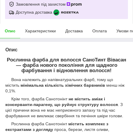
Замовлення під захистом
Доступна доставка
Опис
Характеристики
Доставка
Оплата
Умови п
Опис
Рослинна фарба для волосся СаноТинт Вівасан
— фарба нового покоління для щадного
фарбування і відновлення волосся!
Вона належить до напівнатуральних фарб, тому що
містить
мінімальна кількість хімічних барвників
менш ніж
0,1%.
Крім того, фарба Санотонінт
не містить аміак і
консерванти-парагену, що руйнує структуру волосся
. З
цієї причини вона не має неприємного запаху та під час
фарбування не викликає свербіння та печіння шкіри голови.
Рослинна фарба Санотонінт
містить комплекс з
екстрактами з догляду
проса, берези, листя оливи,