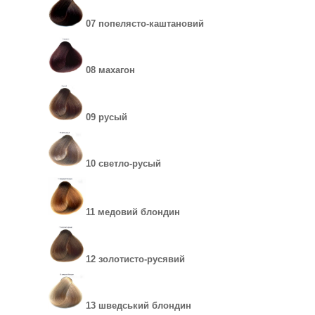
07 попелясто-каштановий
08 махагон
09 русый
10 светло-русый
11 медовий блондин
12 золотисто-русявий
13 шведський блондин