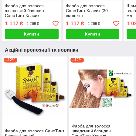
Фарба для волосся
Фарба для волосся
Шам
шведський блондин
СаноТинт Класик (30
воло
СаноТинт Класик
відтінків)
мл
безамміачна
1 117
1 117
1 0
₴
₴
1 269 ₴
1 269 ₴
Купити
Купити
Акційні пропозиції та новинки
–12%
–12%
Фарба для волосся
Фарба для волосся СаноТинт
шведський блондин
Класик Чорний
СаноТинт Класик