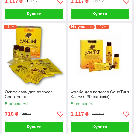
1 117
1 117
₴
₴
1 269 ₴
1 269 ₴
Купити
Купити
–12%
Натуральна
–12%
Освітлювач для волосся
Фарба для волосся СаноТинт
Санотонінт
Класик (30 відтінків)
В наявності
В наявності
710
1 117
₴
₴
806 ₴
1 269 ₴
Купити
Купити