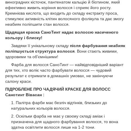
виноградних кісточок, пантенатом кальцію й біотином, який
ефективно живить коріння волосся і сприяє його росту.
Кремнієва кислота, що входить до складу екстракту проса,
стимулює активність клітин волосяного фолікула та дає змогу
неабияк поліпшити стан волосся.
Щадящая краска СаноТинт надає волоссю насиченого
кольору і блиску!
Завдяки її унікальному складу
після фарбування неабияк
поліпшується структура волосся
. Вони стають живими,
здоровими та об'ємнішими!
Фарба для волосся СаноТинт — найвідповідніший варіант
для тих, хто воліє часто фарбувати волосся — чудовий
результат є отримати в домашніх умовах, не закінчуючи
салону краси.
ПІДРОБЛЕНЕ ПРО ЧАДЯЧИЙ КРАСКЕ ДЛЯ ВОЛОСС
Санотинт Вівасан :
Палітра фарби має безліч відтінків, близьких до
натуральних кольорів волосся.
Оскільки фарба не має у своєму складі аміак і
призначена для щадного фарбування волосся, то вона
здатна освітлити волосся лише на 1-2 тони.