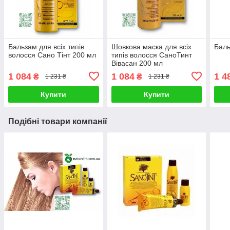
Бальзам для всіх типів
Шовкова маска для всіх
Баль
волосся Сано Тінт 200 мл
типів волосся СаноТинт
Вівасан 200 мл
1 084
1 084
1 4
₴
₴
1 231 ₴
1 231 ₴
Купити
Купити
Подібні товари компанії