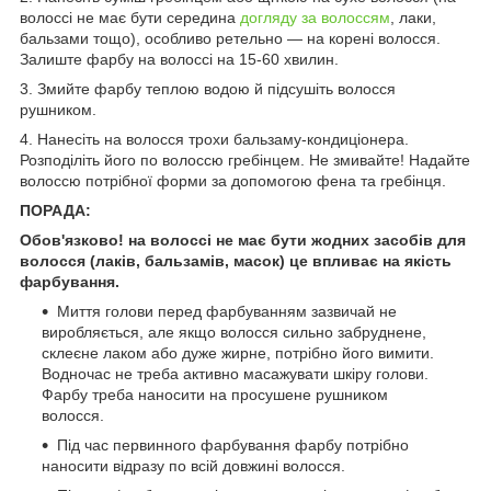
волоссі не має бути середина
догляду за волоссям
, лаки,
бальзами тощо), особливо ретельно — на корені волосся.
Залиште фарбу на волоссі на 15-60 хвилин.
3. Змийте фарбу теплою водою й підсушіть волосся
рушником.
4. Нанесіть на волосся трохи бальзаму-кондиціонера.
Розподіліть його по волоссю гребінцем. Не змивайте! Надайте
волоссю потрібної форми за допомогою фена та гребінця.
ПОРАДА:
Обов'язково! на волоссі не має бути жодних засобів для
волосся (лаків, бальзамів, масок) це впливає на якість
фарбування.
Миття голови перед фарбуванням зазвичай не
виробляється, але якщо волосся сильно забруднене,
склеєне лаком або дуже жирне, потрібно його вимити.
Водночас не треба активно масажувати шкіру голови.
Фарбу треба наносити на просушене рушником
волосся.
Під час первинного фарбування фарбу потрібно
наносити відразу по всій довжині волосся.