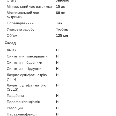
Стать
Унісекс
Мінімальний час витримки
15 хв
Максимальний час
60 хв
витримки
Гіпоалергенний
Так
Упаковка засобу
Тюбик
Об`єм
125 мл
Склад
Аміак
Ні
Синтетичні консерванти
Ні
Синтетичні барвники
Ні
Синтетичні віддушки
Ні
Лаурил сульфат натрію
Ні
(SLS)
Лаурет сульфат натрію
Ні
(SLES)
Парабени
Ні
Парафенілендіамін
Ні
Резорцин
Ні
Параамінофенол
Ні