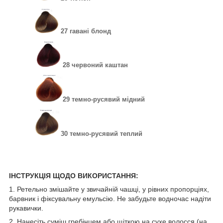
27 гавані блонд
28 червоний каштан
29 темно-русявий мідний
30 темно-русявий теплий
ІНСТРУКЦІЯ ЩОДО ВИКОРИСТАННЯ:
1. Ретельно змішайте у звичайній чашці, у рівних пропорціях,
барвник і фіксувальну емульсію. Не забудьте водночас надіти
рукавички.
2. Нанесіть суміш гребінцем або щіткою на сухе волосся (на