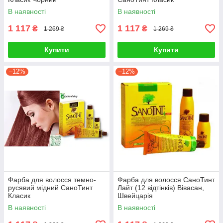
безамміачна
В наявності
В наявності
1 117
1 117
₴
₴
1 269 ₴
1 269 ₴
Купити
Купити
–12%
–12%
Фарба для волосся темно-
Фарба для волосся СаноТинт
русявий мідний СаноТинт
Лайт (12 відтінків) Вівасан,
Класик
Швейцарія
В наявності
В наявності