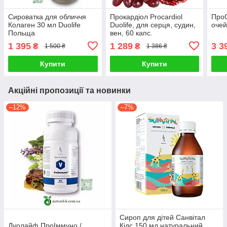
Сироватка для обличчя
Прокардіол Procardiol
Про
Колаген 30 мл Duolife
Duolife, для серця, судин,
очей
Польща
вен, 60 капс.
1 395
1 289
3 3
₴
₴
1 500 ₴
1 386 ₴
Купити
Купити
Акційні пропозиції та новинки
–12%
–7%
Сироп для дітей Санвітал
Дуолайф ПроІммуно /
Кідс 150 мл натуральний