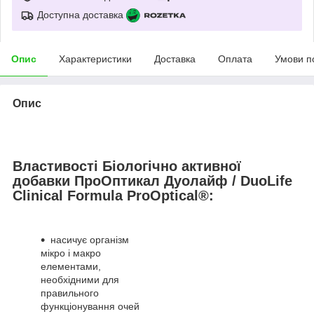
Доступна доставка
Опис
Характеристики
Доставка
Оплата
Умови п
Опис
Властивості Біологічно активної
добавки ПроОптикал Дуолайф / DuoLife
Clinical Formula ProOptical®:
насичує організм
мікро і макро
елементами,
необхідними для
правильного
функціонування очей