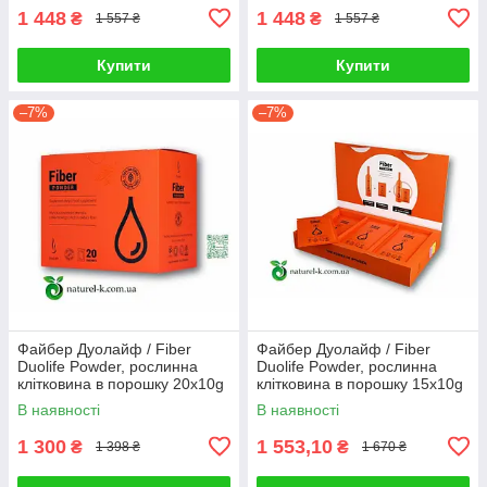
1 448
1 448
₴
₴
1 557 ₴
1 557 ₴
Купити
Купити
–7%
–7%
Файбер Дуолайф / Fiber
Файбер Дуолайф / Fiber
Duolife Powder, рослинна
Duolife Powder, рослинна
клітковина в порошку 20x10g
клітковина в порошку 15х10g
В наявності
В наявності
1 300
1 553,10
₴
₴
1 398 ₴
1 670 ₴