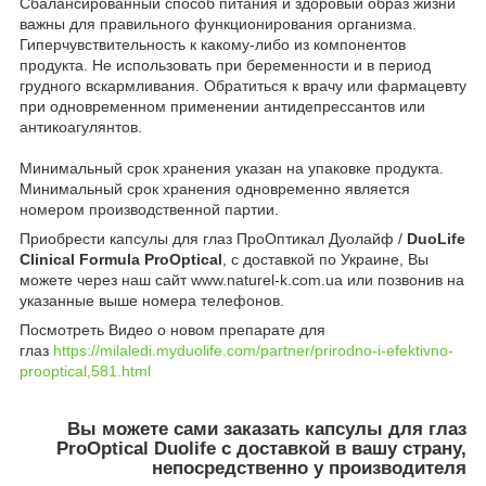
Сбалансированный способ питания и здоровый образ жизни
важны для правильного функционирования организма.
Гиперчувствительность к какому-либо из компонентов
продукта. Не использовать при беременности и в период
грудного вскармливания. Обратиться к врачу или фармацевту
при одновременном применении антидепрессантов или
антикоагулянтов.
Минимальный срок хранения указан на упаковке продукта.
Минимальный срок хранения одновременно является
номером производственной партии.
Приобрести капсулы для глаз ПроОптикал Дуолайф /
DuoLife
Clinical Formula ProOptical
, с доставкой по Украине, Вы
можете через наш сайт www.naturel-k.com.ua или позвонив на
указанные выше номера телефонов.
Посмотреть Видео о новом препарате для
глаз
https://milaledi.myduolife.com/partner/prirodno-i-efektivno-
prooptical,581.html
Вы можете сами
заказать капсулы для глаз
ProOptical Duolife
с доставкой в вашу страну
,
непосредственно у производителя