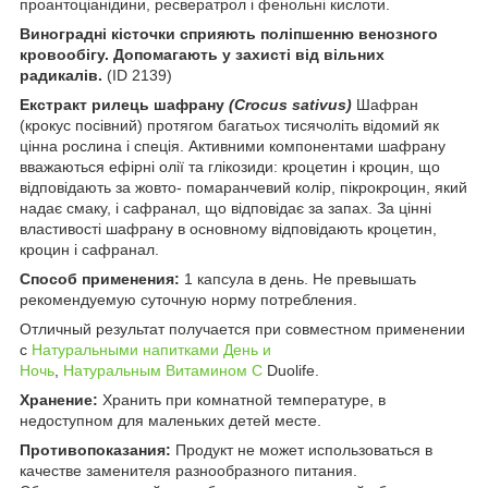
проантоціанідини, ресвератрол і фенольні кислоти.
Виноградні кісточки сприяють поліпшенню венозного
кровообігу.
Допомагають у захисті від вільних
радикалів.
(ID 2139)
Екстракт рилець шафрану
(Crocus sativus)
Шафран
(крокус посівний) протягом багатьох тисячоліть відомий як
цінна рослина і спеція. Активними компонентами шафрану
вважаються ефірні олії та глікозиди: кроцетин і кроцин, що
відповідають за жовто- помаранчевий колір, пікрокроцин, який
надає смаку, і сафранал, що відповідає за запах. За цінні
властивості шафрану в основному відповідають кроцетин,
кроцин і сафранал.
Способ применения:
1 капсула в день. Не превышать
рекомендуемую суточную норму потребления.
Отличный результат получается при совместном применении
с
Натуральными напитками День и
Ночь
,
Натуральным Витамином С
Duolife.
Хранение:
Хранить при комнатной температуре, в
недоступном для маленьких детей месте.
Противопоказания:
Продукт не может использоваться в
качестве заменителя разнообразного питания.