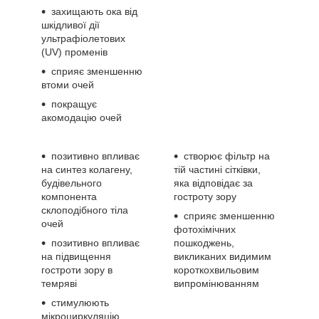
захищають ока від
шкідливої дії
ультрафіолетових
(UV) променів
сприяє зменшенню
втоми очей
покращує
акомодацію очей
позитивно впливає
створює фільтр на
на синтез колагену,
тій частині сітківки,
будівельного
яка відповідає за
компонента
гостроту зору
склоподібного тіла
сприяє зменшенню
очей
фотохімічних
позитивно впливає
пошкоджень,
на підвищення
викликаних видимим
гостроти зору в
короткохвильовим
темряві
випромінюванням
стимулюють
мікроциркуляцію