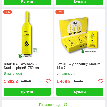
Купити
Купити
–7%
–7%
Вітамін C натуральний
Вітамін С у порошку DuoLife
Duolife, рідкий, 750 мл
15 х 7 г
В наявності
В наявності
1 302
1 468
₴
₴
1 400 ₴
1 578 ₴
Купити
Купити
Показати ще