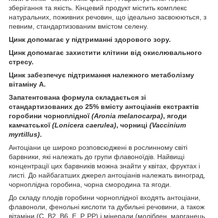
зберігання та якість. Кінцевий продукт містить комплекс
натуральних, поживних речовин, що ідеально засвоюються, з
певним, стандартизованим вмістом селену.
Цинк допомагає у підтриманні здорового зору.
Цинк допомагає захистити клітини від окислювального
стресу.
Цинк забезпечує підтримання належного метаболізму
вітаміну А.
Запатентована формула складається зі
стандартизованих до 25% вмісту антоціанів екстрактів
горобини чорноплідної
(Aronia melanocarpa)
, ягоди
камчатської
(Lonicera caerulea)
, чорниці
(Vaccinium
myrtillus)
.
Антоціани це широко розповсюджені в рослинному світі
барвники, які належать до групи флавоноїдів. Найвищі
концентрації цих барвників можна знайти у квітах, фруктах і
листі. До найбагатших джерел антоціанів належать виноград,
чорноплідна горобина, чорна смородина та ягоди.
До складу плодів горобини чорноплідної входять антоціани,
флавоноли, фенольні кислоти та дубильні речовини, а також
вітаміни (С, В2, В6, Е, Р, РР) і мінерали (молібден, марганець,