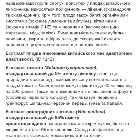
найважливішої групи сполук, присутніх у плодах китайського
лимонника, відносяться поліфеноли — лігнани (схизандроли
та схизандрини). Крім того, плоди також багаті органічними
кислотами (зокрема лимонна та яблучна), вітамінами
(зокрема вітамін С і Е) та мінералами (включаючи цинк,
марганець, мідь, залізо). Лимонник містить також дубильні
речовини, цукри та ефірну олію, до складу якої входить
переважно цитраль із запахом, що нагадує лимон.
Екстракт плодів лимонника китайського має адаптогенні
властивості.
(ID 4142)
Екстракт томатів
(Solanum lycopersicum)
,
стандартизований до 5% вмісту лікопіну
лікопін це
природний каротиноїд, який міститься у великій кількості в
плодах томатів. Свіжі томати можуть містити до 20 мг лікопіну
на 100 грамів. Також його джерелами є й інші овочі та фрукти
(особливо червоного кольору), такі як кавун, червоний
грейпфрут, шипшина, червоний перець, гуава та папайя.
Екстракт виноградних кісточок
(Vitis vinifera)
,
стандартизований до 95% вмісту
проантоціанідинів
виноградні кісточки крім цукрів, білків та
ліпідів містять 5-8% поліфенолів. Серед поліфенолів, що
містяться в кісточках, можна виділити катехіни,