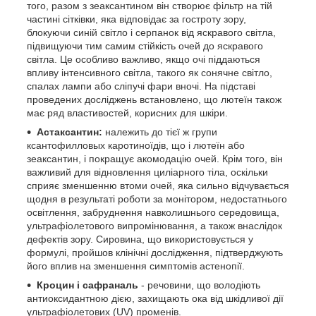
того, разом з зеаксантином він створює фільтр на тій
частині сітківки, яка відповідає за гостроту зору,
блокуючи синій світло і серпанок від яскравого світла,
підвищуючи тим самим стійкість очей до яскравого
світла. Це особливо важливо, якщо очі піддаються
впливу інтенсивного світла, такого як сонячне світло,
спалах лампи або сліпучі фари вночі. На підставі
проведених досліджень встановлено, що лютеїн також
має ряд властивостей, корисних для шкіри.
Астаксантин:
належить до тієї ж групи
ксантофилловых каротиноїдів, що і лютеїн або
зеаксантин, і покращує акомодацію очей. Крім того, він
важливий для відновлення циліарного тіла, оскільки
сприяє зменшенню втоми очей, яка сильно відчувається
щодня в результаті роботи за монітором, недостатнього
освітлення, забруднення навколишнього середовища,
ультрафіолетового випромінювання, а також внаслідок
дефектів зору. Сировина, що використовується у
формулі, пройшов клінічні дослідження, підтверджують
його вплив на зменшення симптомів астенопії.
Кроцин і сафраналь
- речовини, що володіють
антиоксидантною дією, захищають ока від шкідливої дії
ультрафіолетових (UV) променів.