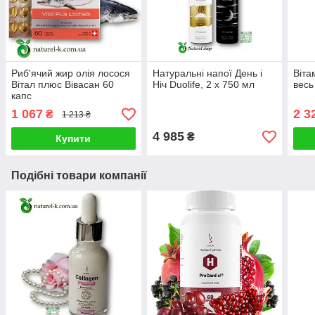
Риб'ячий жир олія лосося
Натуральні напої День і
Віта
Вітал плюс Вівасан 60
Ніч Duolife, 2 х 750 мл
весь
капс
1 067
2 3
₴
1 213 ₴
4 985
₴
Купити
Подібні товари компанії