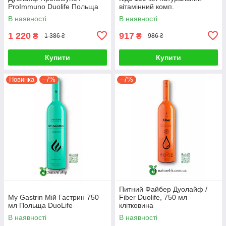
ProImmuno Duolife Польща
вітамінний комп.
В наявності
В наявності
1 220
917
₴
₴
1 386 ₴
986 ₴
Купити
Купити
Новинка
–7%
–7%
Питний Файбер Дуолайф /
My Gastrin Мій Гастрин 750
Fiber Duolife, 750 мл
мл Польща DuoLife
клітковина
В наявності
В наявності