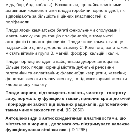
мідь, бор, йод, кобальт). Вважається, що найважливішими
активними компонентами плодів горобини чорноплідної, які
відповідають за більшість її цінних властивостей, є
поліфеноли.
Плоди ягоди камчатської багаті фенольними сполуками і
мають високу концентрацію поліфенолів, в тому числі
антоціанів і проантоціанідинів. Плоди ягоди камчатської це
надзвичайно цінне джерело вітаміну С. Крім того, вони також
містять вітаміни групи В, магній, фосфор, кальцій і калій.
Плоди чорниці це один з найцінніших джерел антоціанів.
Більше того, плоди чорниці містять дубильні речовини
галотаніни та еллагітаніни; флавоноїди кверцетин, катехіни;
фенольні кислоти галову кислоту; та гідроксикоричні кислоти
хлорогенову кислоту.
Плоди чорниці підтримують ясність, чистоту і гостроту
зору, нормальну функцію сітківки, приплив крові до очей
і природний захист від вільних радикалів, допомагаючи
таким чином захистити очі.
(ID 2050)
Антоціанозиди з антиоксидантними властивостями, що
містяться в чорниці, допомагають підтримувати належне
функціонування сітківки ока.
(ID 1295)