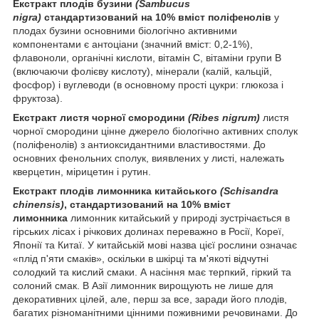
Екстракт плодів бузини
(Sambucus
nigra)
стандартизований на 10% вміст поліфенолів
у
плодах бузини основними біологічно активними
компонентами є антоціани (значний вміст: 0,2-1%),
флавоноли, органічні кислоти, вітамін С, вітаміни групи В
(включаючи фолієву кислоту), мінерали (калій, кальцій,
фосфор) і вуглеводи (в основному прості цукри: глюкоза і
фруктоза).
Екстракт листя чорної смородини
(Ribes nigrum)
листя
чорної смородини цінне джерело біологічно активних сполук
(поліфенолів) з антиоксидантними властивостями. До
основних фенольних сполук, виявлених у листі, належать
кверцетин, мірицетин і рутин.
Екстракт плодів лимонника китайського
(Schisandra
chinensis)
, стандартизований на 10% вміст
лимонника
лимонник китайський у природі зустрічається в
гірських лісах і річкових долинах переважно в Росії, Кореї,
Японії та Китаї. У китайській мові назва цієї рослини означає
«плід п'яти смаків», оскільки в шкірці та м'якоті відчутні
солодкий та кислий смаки. А насіння має терпкий, гіркий та
солоний смак. В Азії лимонник вирощують не лише для
декоративних цілей, але, перш за все, заради його плодів,
багатих різноманітними цінними поживними речовинами. До