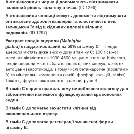
Антоціанозиди з чорниці допомагають підтримувати
належний рівень колагену в очах.
(ID 1296)
Антоціанозиди чорниці можуть допомогти підтримувати
оптимальне здоров'я капілярів та еластичність вен,
захищаючи їх від шкідливих впливів вільних
радикалів.
(ID 1297)
Екстракт плодів ацероли
(Malpighia
glabra)
стандартизований на 50% вітаміну С
— плоди
ацероли містять дуже високу дозу вітаміну C; 100 г свіжої
маси плодів міститься 1000-4500 мг цього вітаміну. Крім того,
плоди ацероли містять багато інших цінних сполук, таких як
антоціани і каротиноїди, в тому числі бета-каротин (провітамін
А) та мінеральні компоненти (калій, фосфор, кальцій, залізо).
Також ці фрукти також містять вітаміни групи В.
Вітамін C сприяє правильному виробленню колагену для
забезпечення належного функціонування кровоносних
судин.
Вітамін С допомагає захистити клітини від
окислювального стресу.
Вітамін С допомагає регенерації зменшеної форми
вітаміну Е.