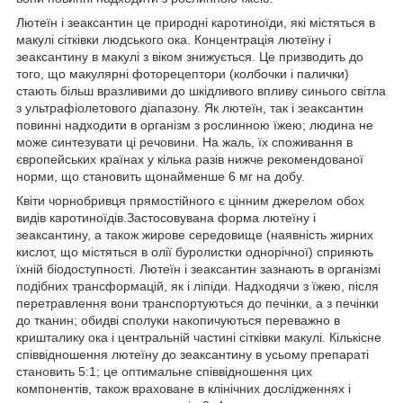
Лютеїн і зеаксантин це природні каротиноїди, які містяться в
макулі сітківки людського ока. Концентрація лютеїну і
зеаксантину в макулі з віком знижується. Це призводить до
того, що макулярні фоторецептори (колбочки і палички)
стають більш вразливими до шкідливого впливу синього світла
з ультрафіолетового діапазону. Як лютеїн, так і зеаксантин
повинні надходити в організм з рослинною їжею; людина не
може синтезувати ці речовини. На жаль, їх споживання в
європейських країнах у кілька разів нижче рекомендованої
норми, що становить щонайменше 6 мг на добу.
Квіти чорнобривця прямостійного є цінним джерелом обох
видів каротиноїдів.Застосовувана форма лютеїну і
зеаксантину, а також жирове середовище (наявність жирних
кислот, що містяться в олії буролистки однорічної) сприяють
їхній біодоступності. Лютеїн і зеаксантин зазнають в організмі
подібних трансформацій, як і ліпіди. Надходячи з їжею, після
перетравлення вони транспортуються до печінки, а з печінки
до тканин; обидві сполуки накопичуються переважно в
кришталику ока і центральній частині сітківки макулі. Кількісне
співвідношення лютеїну до зеаксантину в усьому препараті
становить 5:1; це оптимальне співвідношення цих
компонентів, також враховане в клінічних дослідженнях і