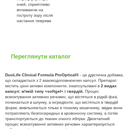
очей, сприятливо
впливаючи на
гостроту зору після
настання темряви
Переглянути каталог
DuoLife Clinical Formula ProOptical®
- це ддієтична добавка,
що складається з 2 взаємодоповнюючих капсул. Препарат
містить цінні активні компоненти, інкапсульовані в
2 видах
капсул: м'якій типу «softgel» і твердій.
Процес
всмоктування активних речовин, що містяться в рідкій фазі,
починається в шлунку, а інгредієнти, що містяться в твердій
формі, вивільняються тільки в тонкому кишечнику, звідки вони
потрапляють безпосередньо в кровоносну систему, а потім
транспортуються до тканин очного яблука. Двоетапний
процес всмоктування активних речовин характеризується