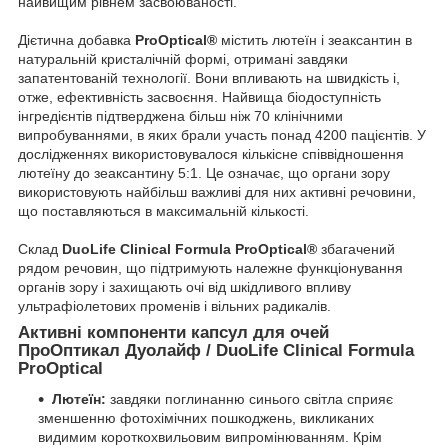
найвищим рівнем засвоюваності.
Дієтична добавка
ProOptical®
містить лютеїн і зеаксантин в
натуральній кристалічній формі, отримані завдяки
запатентованій технології. Вони впливають на швидкість і,
отже, ефективність засвоєння. Найвища біодоступність
інгредієнтів підтверджена більш ніж 70 клінічними
випробуваннями, в яких брали участь понад 4200 пацієнтів. У
дослідженнях використовувалося кількісне співвідношення
лютеїну до зеаксантину 5:1. Це означає, що органи зору
використовують найбільш важливі для них активні речовини,
що поставляються в максимальній кількості.
Склад
DuoLife Clinical Formula ProOptical®
збагачений
рядом речовин, що підтримують належне функціонування
органів зору і захищають очі від шкідливого впливу
ультрафіолетових променів і вільних радикалів.
Активні компоненти капсул для очей
ПроОптикал Дуолайф
/
DuoLife Clinical Formula
ProOptical
Лютеїн:
завдяки поглинанню синього світла сприяє
зменшенню фотохімічних пошкоджень, викликаних
видимим короткохвильовим випромінюванням. Крім