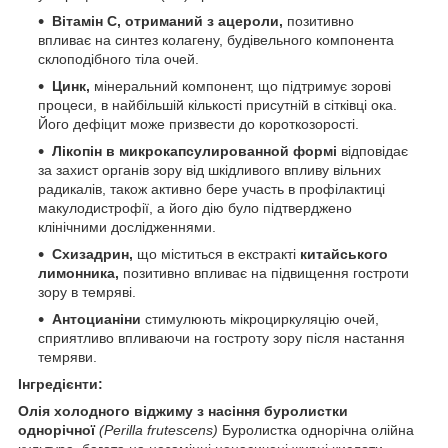
Вітамін С, отриманий з ацероли,
позитивно
впливає на синтез колагену, будівельного компонента
склоподібного тіла очей.
Цинк,
мінеральний компонент, що підтримує зорові
процеси, в найбільшій кількості присутній в сітківці ока.
Його дефіцит може призвести до короткозорості.
Лікопін в микрокапсулированной формі
відповідає
за захист органів зору від шкідливого впливу вільних
радикалів, також активно бере участь в профілактиці
макулодистрофії, а його дію було підтверджено
клінічними дослідженнями.
Схизадрин,
що міститься в екстракті
китайського
лимонника,
позитивно впливає на підвищення гостроти
зору в темряві.
Антоцианіни
стимулюють мікроциркуляцію очей,
сприятливо впливаючи на гостроту зору після настання
темряви.
Інгредієнти:
Олія холодного віджиму з насіння буролистки
однорічної
(Perilla frutescens)
Буролистка однорічна олійна