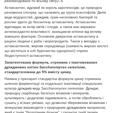
рекомендоване по всьому світу
2–4
.
Астаксантин, відомий як король каротиноїдів, це природна
речовинна сполука, що належить до групи ксантофілів. Деякі
види водоростей, дріжджів, грам-негативних бактерій та
рослин здатні до біосинтезу астаксантину. Астаксантин
відповідає за колір квітів і плодів, а також має виражені
антиоксидантні властивості, захищаючи клітини від впливу
зовнішніх факторів. Основним джерелом астаксантину в
раціоні людини є риба і морепродукти. Також у випадку з
астаксантином, жирове середовище (наявність жирних кислот,
що містяться в олії буролистки однорічної) сприяє
біодоступності астаксантину.
Запатентована формула, отримана з інактивованих
дріжджових клітин
Saccharomyces cerevisiae
,
стандартизована до 5% вмісту цинку.
Наявна у препараті стандартна формула цинку отримана
шляхом ферментації та подальшої інактивації спеціальних
культур дріжджів виду
Saccharomyces cerevisiae.
Дріжджі,
природну скарбницю багатьох вітамінів і мінералів,
культивують і додатково підживлюють, а потім обробляють і
сушать у м'яких умовах, що дозволяє збереженим вітамінам і
мінералам взаємодіяти з природним дріжджовим матриксом,
який є їхнім "біологічним фоном", і гарантує їхній термін