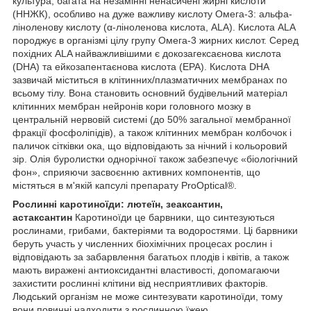
культура, багата на незамінні ненасичені жирні кислоти
(ННЖК), особливо на дуже важливу кислоту Омега-3: альфа-
ліноленову кислоту (α-ліноленова кислота, ALA). Кислота ALA
породжує в організмі цілу групу Омега-3 жирних кислот. Серед
похідних ALA найважливішими є докозагексаєнова кислота
(DHA) та ейкозапентаєнова кислота (EPA). Кислота DHA
зазвичай міститься в клітинних/плазматичних мембранах по
всьому тілу. Вона становить основний будівельний матеріал
клітинних мембран нейронів кори головного мозку в
центральній нервовій системі (до 50% загальної мембранної
фракції фосфоліпідів), а також клітинних мембран колбочок і
паличок сітківки ока, що відповідають за нічний і кольоровий
зір. Олія буролистки однорічної також забезпечує «біологічний
фон», сприяючи засвоєнню активних компонентів, що
містяться в м'якій капсулі препарату ProOptical®.
Рослинні каротиноїди: лютеїн, зеаксантин,
астаксантин
Каротиноїди це барвники, що синтезуються
рослинами, грибами, бактеріями та водоростями. Ці барвники
беруть участь у численних біохімічних процесах рослин і
відповідають за забарвлення багатьох плодів і квітів, а також
мають виражені антиоксидантні властивості, допомагаючи
захистити рослинні клітини від несприятливих факторів.
Людський організм не може синтезувати каротиноїди, тому
вони повинні надходити з рослинною їжею.