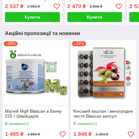
2 537
2 470
2 5
₴
₴
2 950 ₴
2 806 ₴
Купити
Купити
Акційні пропозиції та новинки
–20%
–14%
Магній Mg8 Вівасан в банку
Кінський каштан і виноградне
225 г Швейцарія
листя Вівасан капсул.
В наявності
В наявності
1 495
1 946
₴
₴
1 869 ₴
2 263 ₴