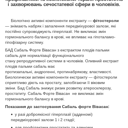
і захворювань сечостатевої сфери в чоловіків.
Біологічно активні компоненти екстракту —
фітостероли
— знімають набряк і запалення передміхурової залози, які
постійно супроводжують гіперплазії. Не викликає змін
гормонального балансу в крові, не впливає на гіпоталамо-
гіпофізарну систему.
БАД Сабаль Форте Вівасан з екстрактом плодів пальми
сабаль для нормалізації функціонального
стану репродуктивної системи в чоловіків. Оливний екстракт
плодів пальми сабаль має
протизапальні, андрогенні, протинабрякову, властивості.
Биологически активні компоненти екстракту — фітостероли
сприятливо діють на простату, запобігаючи її віковим
зміни. Бад Сабаль знижує ризик розвитку атеросклерозу,
простатиту. Сабаль Форте Вівасан не викликає змін
гормонального балансу в крові.
Показання до застосування Сабаль форте Вівасан:
у разі доброякісної гіперплазії (адденомі)
передміхурової залози 1 і 2 стадії;
для профілактики простатиту та аденоми