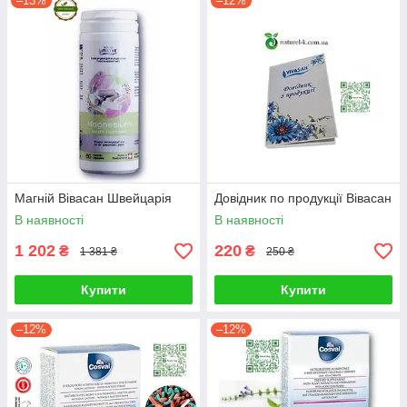
–13%
–12%
Магній Вівасан Швейцарія
Довідник по продукції Вівасан
В наявності
В наявності
1 202
220
₴
₴
1 381 ₴
250 ₴
Купити
Купити
–12%
–12%