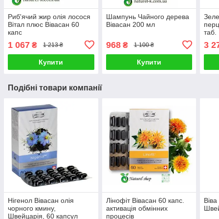
Риб'ячий жир олія лосося
Шампунь Чайного дерева
Зеле
Вітал плюс Вівасан 60
Вівасан 200 мл
перц
капс
таб.
1 067
968
3 2
₴
₴
1 213 ₴
1 100 ₴
Купити
Купити
Подібні товари компанії
Нігенол Вівасан олія
Лінофіт Вівасан 60 капс.
Віва
чорного кмину,
активація обмінних
Швей
Швейцарія, 60 капсул
процесів