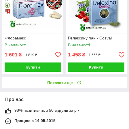
Флорамакс
Релаксину панік Cosval
В наявності
В наявності
1 601
1 458
₴
₴
1 819 ₴
1 656 ₴
Купити
Купити
Показати ще
Про нас
98% позитивних з 50 відгуків за рік
Працює з 14.05.2015