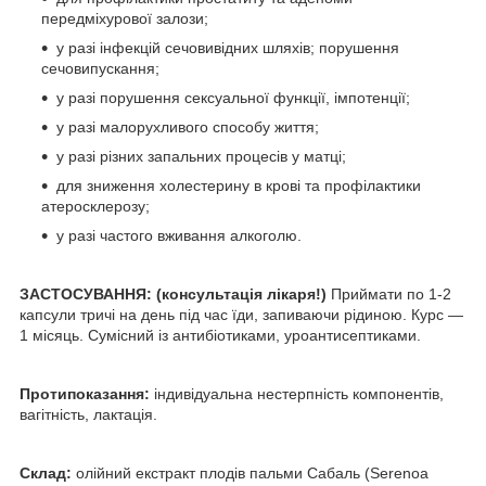
передміхурової залози;
у разі інфекцій сечовивідних шляхів; порушення
сечовипускання;
у разі порушення сексуальної функції, імпотенції;
у разі малорухливого способу життя;
у разі різних запальних процесів у матці;
для зниження холестерину в крові та профілактики
атеросклерозу;
у разі частого вживання алкоголю.
ЗАСТОСУВАННЯ: (консультація лікаря!)
Приймати по 1-2
капсули тричі на день під час їди, запиваючи рідиною. Курс —
1 місяць. Сумісний із антибіотиками, уроантисептиками.
Протипоказання:
індивідуальна нестерпність компонентів,
вагітність, лактація.
Склад:
олійний екстракт плодів пальми Сабаль (Serenoa