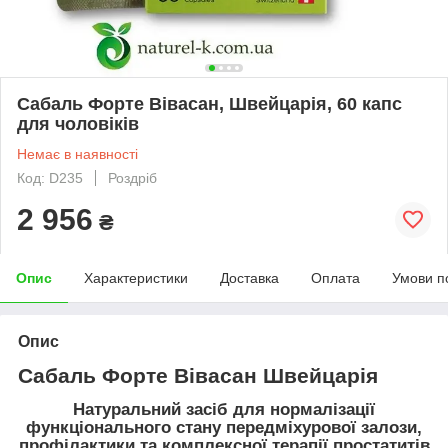
Сабаль Форте Вівасан, Швейцарія, 60 капс
для чоловіків
Немає в наявності
Код: D235
Роздріб
2 956
₴
Опис
Характеристики
Доставка
Оплата
Умови п
Опис
Сабаль Форте Вівасан Швейцарія
Натуральний засіб для нормалізації
функціонального стану передміхурової залози,
профілактики та комплексної терапії простатитів