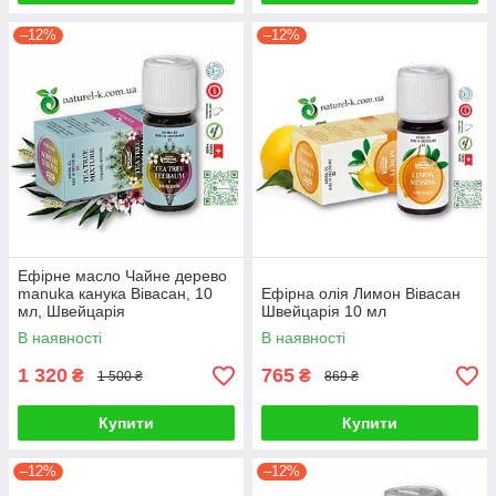
–12%
–12%
Ефірне масло Чайне дерево
manuka канука Вівасан, 10
Ефірна олія Лимон Вівасан
мл, Швейцарія
Швейцарія 10 мл
В наявності
В наявності
1 320
765
₴
₴
1 500 ₴
869 ₴
Купити
Купити
–12%
–12%