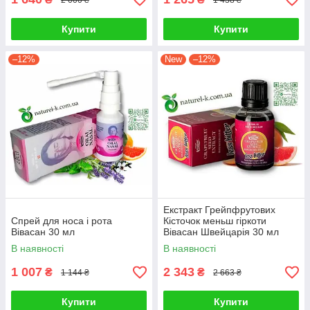
Купити
Купити
–12%
New
–12%
Екстракт Грейпфрутових
Спрей для носа і рота
Кісточок меньш гіркоти
Вівасан 30 мл
Вівасан Швейцарія 30 мл
В наявності
В наявності
1 007
2 343
₴
₴
1 144 ₴
2 663 ₴
Купити
Купити