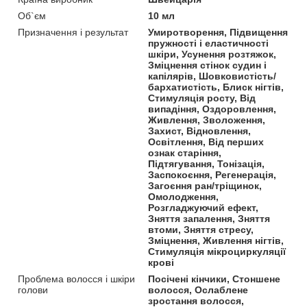
Об`єм
10 мл
Призначення і результат
Умиротворення, Підвищення
пружності і еластичності
шкіри, Усунення розтяжок,
Зміцнення стінок судин і
капілярів, Шовковистість/
бархатистість, Блиск нігтів,
Стимуляція росту, Від
випадіння, Оздоровлення,
Живлення, Зволоження,
Захист, Відновлення,
Освітлення, Від перших
ознак старіння,
Підтягування, Тонізація,
Заспокоєння, Регенерація,
Загоєння ран/тріщинок,
Омолодження,
Розгладжуючий ефект,
Зняття запалення, Зняття
втоми, Зняття стресу,
Зміцнення, Живлення нігтів,
Стимуляція мікроциркуляції
крові
Проблема волосся і шкіри
Посічені кінчики, Стоншене
голови
волосся, Ослаблене
зростання волосся,