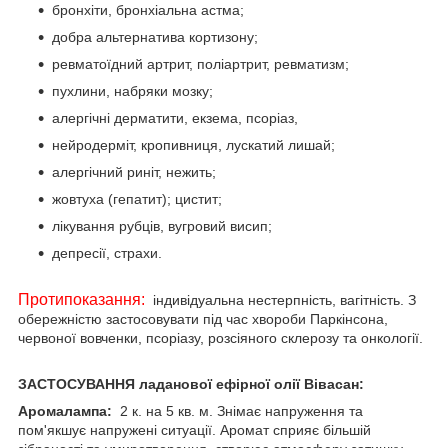
бронхіти, бронхіальна астма;
добра альтернатива кортизону;
ревматоїдний артрит, поліартрит, ревматизм;
пухлини, набряки мозку;
алергічні дерматити, екзема, псоріаз,
нейродерміт, кропивниця, лускатий лишай;
алергічний риніт, нежить;
жовтуха (гепатит); цистит;
лікування рубців, вугровий висип;
депресії, страхи.
Протипоказання:
індивідуальна нестерпність, вагітність. З
обережністю застосовувати під час хвороби Паркінсона,
червоної вовченки, псоріазу, розсіяного склерозу та онкології.
ЗАСТОСУВАННЯ ладанової ефірної олії Вівасан:
Аромалампа:
2 к. на 5 кв. м. Знімає напруження та
пом'якшує напружені ситуації. Аромат сприяє більшій