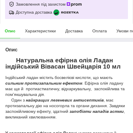
Замовлення під захистом
Доступна доставка
Опис
Характеристики
Доставка
Оплата
Умови п
Опис
Натуральна ефірна олія Ладан
індійський Вівасан Швейцарія 10 мл
Індійський ладан містить босвелієві кислоти, що мають
сильним протизапальним ефектом
. Ефірна олія ладану
має ще й протиастматичну, відхаркувальну, заспокійлива та
пом'якшувальна дія.
Один з
найкращих легеневих антисептиків
, має
протизапальну дію на носогорла та органи дихання. Завдяки
заспокійливому ефекту, здатний
запобігти нападів астми
,
викликаний хвилюванням.