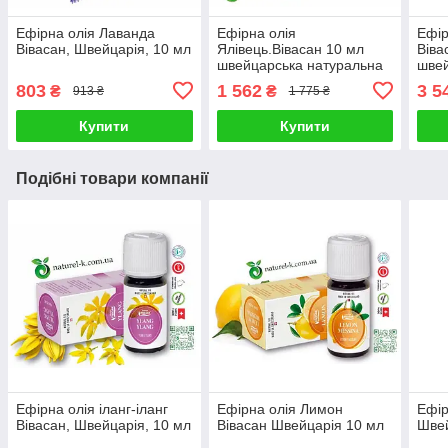
Ефірна олія Лаванда
Ефірна олія
Ефір
Вівасан, Швейцарія, 10 мл
Ялівець.Вівасан 10 мл
Віва
швейцарська натуральна
швей
803
1 562
3 5
₴
₴
913 ₴
1 775 ₴
Купити
Купити
Подібні товари компанії
Ефірна олія іланг-іланг
Ефірна олія Лимон
Ефір
Вівасан, Швейцарія, 10 мл
Вівасан Швейцарія 10 мл
Швей