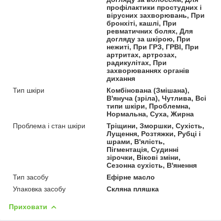
профілактики простудних і
вірусних захворювань, При
бронхіті, кашлі, При
ревматичних болях, Для
догляду за шкірою, При
нежиті, При ГРЗ, ГРВІ, При
артритах, артрозах,
радикулітах, При
захворюваннях органів
дихання
Тип шкіри
Комбінована (Змішана),
В'януча (зріла), Чутлива, Всі
типи шкіри, Проблемна,
Нормальна, Суха, Жирна
Проблема і стан шкіри
Тріщини, Зморшки, Сухість,
Лущення, Розтяжки, Рубці і
шрами, В'ялість,
Пігментація, Судинні
зірочки, Вікові зміни,
Сезонна сухість, В'янення
Тип засобу
Ефірне масло
Упаковка засобу
Скляна пляшка
Приховати