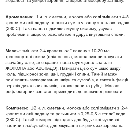
зібраності та умиротворення, створює атмосферу затишку.
Аромаванна:
1 ч. л. сметани, молока або солі змішати з 4-8
краплями олії ладану та влити суміш у ванну з теплою водою
(380 С). Така ванна підсилює імунну систему, усуває
проблеми зі шкірою, розслаблює й дарує внутрішній спокій.
Масаж:
змішати 2-4 крапель олії ладану з 10-20 мл
транспортної оливи (олія-основа, можна використовувати
звичайну олію, але краще наша функціональна олія
ЖОЖОНА або АВОКАДО). Натирати цією сумішшю шкіру
чола, підшкірної зони, шиї, грудей і спини. Такий масаж
пом'якшить захворювання шкіри та суглобів, а також інфекції
верхніх дихальних шляхів, загоює рани та рубці. Масаж
рефлекторних зон стоп призводить до психічної рівноваги.
Компреси:
1⁄2 ч. л. сметани, молока або солі змішати з 2-4
краплями олії ладану та розчинити в 0,25-0,5 л теплої води
(380 С). Такий компрес підходить для будь-якої чутливої
частини тіла/суглобів, для лікування шкірних захворювань.