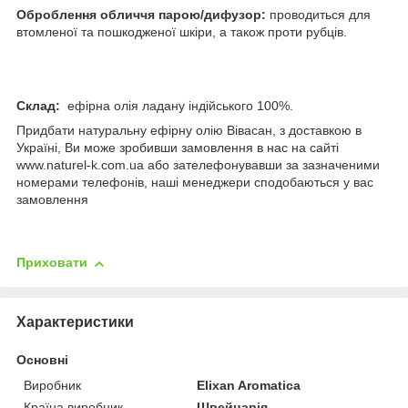
Оброблення обличчя парою/дифузор:
проводиться для
втомленої та пошкодженої шкіри, а також проти рубців.
Склад:
ефірна олія ладану індійського 100%.
Придбати натуральну ефірну олію Вівасан, з доставкою в
Україні, Ви може зробивши замовлення в нас на сайті
www.naturel-k.com.ua або зателефонувавши за зазначеними
номерами телефонів, наші менеджери сподобаються у вас
замовлення
Приховати
Характеристики
Основні
Виробник
Elixan Aromatica
Країна виробник
Швейцарія