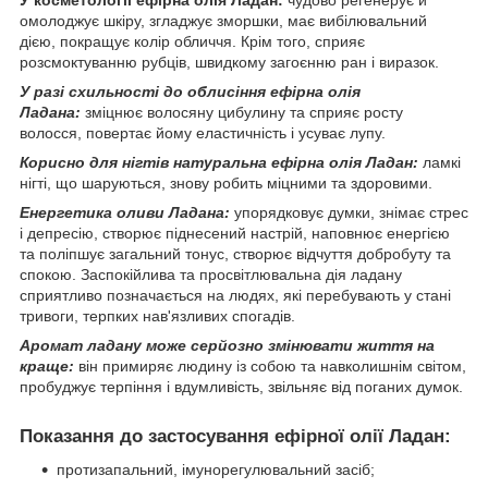
У косметології ефірна олія Ладан:
чудово регенерує й
омолоджує шкіру, згладжує зморшки, має вибілювальний
дією, покращує колір обличчя. Крім того, сприяє
розсмоктуванню рубців, швидкому загоєнню ран і виразок.
У разі схильності до облисіння ефірна олія
Ладана:
зміцнює волосяну цибулину та сприяє росту
волосся, повертає йому еластичність і усуває лупу.
Корисно для нігтів натуральна ефірна олія Ладан:
ламкі
нігті, що шаруються, знову робить міцними та здоровими.
Енергетика оливи Ладана:
упорядковує думки, знімає стрес
і депресію, створює піднесений настрій, наповнює енергією
та поліпшує загальний тонус, створює відчуття добробуту та
спокою. Заспокійлива та просвітлювальна дія ладану
сприятливо позначається на людях, які перебувають у стані
тривоги, терпких нав'язливих спогадів.
Аромат ладану може серйозно змінювати життя на
краще:
він примиряє людину із собою та навколишнім світом,
пробуджує терпіння і вдумливість, звільняє від поганих думок.
Показання до застосування ефірної олії Ладан:
протизапальний, імунорегулювальний засіб;