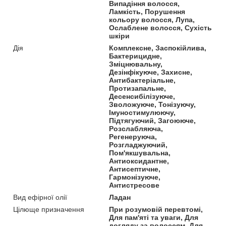
Випадіння волосся,
Ламкість, Порушення
кольору волосся, Лупа,
Ослаблене волосся, Сухість
шкіри
Дія
Комплексне, Заспокійлива,
Бактерицидне,
Зміцнювальну,
Дезінфікуюче, Захисне,
Антибактеріальне,
Протизапальне,
Десенсибілізуюче,
Зволожуюче, Тонізуючу,
Імуностимулюючу,
Підтягуючий, Загоююче,
Розслабляюча,
Регенеруюча,
Розгладжуючий,
Пом'якшувальна,
Антиоксидантне,
Антисептичне,
Гармонізуюче,
Антистресове
Вид ефірної олії
Ладан
Цілюще призначення
При розумовій перевтомі,
Для пам'яті та уваги, Для
догляду за волоссям, Для