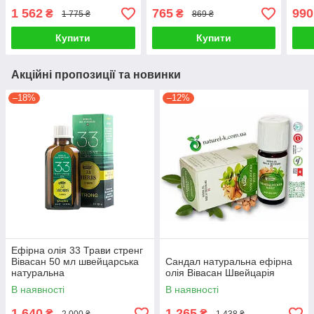
1 562
765
990
₴
₴
1 775 ₴
869 ₴
Купити
Купити
Акційні пропозиції та новинки
–18%
–12%
Ефірна олія 33 Трави стренг
Вівасан 50 мл швейцарська
Сандал натуральна ефірна
натуральна
олія Вівасан Швейцарія
В наявності
В наявності
1 640
1 265
₴
₴
2 000 ₴
1 438 ₴