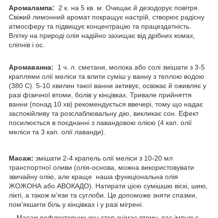
Аромалампа:
2 к. на 5 кв. м. Очищає й дезодорує повітря.
Свіжий лимонний аромат покращує настрій, створює радісну
атмосферу та підвищує концентрацію та працездатність.
Влітку на природі олія надійно захищає від дрібних комах,
сліпнів і ос.
Аромаванна:
1 ч. л. сметани, молока або солі змішати з 3-5
краплями олії меліси та влити суміш у ванну з теплою водою
(380 С). 5-10 хвилин такої ванни активує, освіжає й оживляє у
разі фізичної втоми, болів у кінцівках. Тривале прийняття
ванни (понад 10 хв) рекомендується ввечері, тому що надає
заспокійливу та розслаблювальну дію, викликає сон. Ефект
посилюється в поєднанні з лавандовою олією (4 кап. олії
меліси та 3 кап. олії лаванди).
Масаж:
змішати 2-4 крапель олії меліси з 10-20 мл
транспортної оливи (олія-основа, можна використовувати
звичайну олію, але краще наша функціональна олія
ЖОЖОНА або АВОКАДО). Натирати цією сумішшю віскі, шию,
лікті, а також м'язи та суглоби. Це допоможе зняти спазми,
пом'якшити біль у кінцівках і у разі мігрені.
Масаж рефлекторних зон стоп знімає втому, дає імпульс