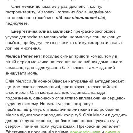
Олія меліси допомагає у разі диспепсії, коліту,
гастроентериту, м'язових і головних болів, надмірного
потовиділення (особливо
під час пітливості ніг
),
педикулезе.
Енергетична олива малиски:
прекрасно заспокоює,
усуває депресію та меланхолію, нормалізує сон, покращує
пам'ять, пробуджує життєві сили та стимулює креативність і
логічне мислення.
Меліса Репелент:
посилає сигнал тривоги комах, тому в
літній період можливе нанесення на нашийник домашнього
вихованця для відлякування бліх і кліщів. Також здатний
знищувати моль.
Олія Мелісси Лимонної Вівасан натуральний антидепресант,
що має також спазмолітичні, противірусні та заспокійливі
властивості. Олія меліси заспокоює, знімає напади
подразнення, одночасно сприятливо впливаючи на серцево-
судинну систему. Нормалізує сон і покращує
пам'ять, підтримує оптимістичний життєвий настроювання.
Меліса відновлює природний колір губ. Олія Меліси підходить
для догляду за жирною, проблемною шкірою, усуває лупу,
свербіж і печіння після укусів комах. Прекрасний репелент.
Ефективно в поєднанні з оліями
можжевельника
и
лимона.