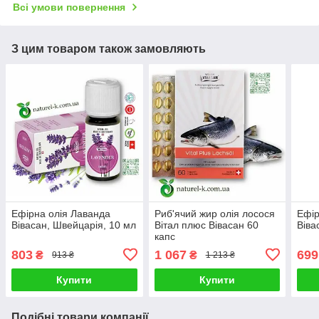
Всі умови повернення
З цим товаром також замовляють
Ефірна олія Лаванда
Риб'ячий жир олія лосося
Ефір
Вівасан, Швейцарія, 10 мл
Вітал плюс Вівасан 60
Віва
капс
803
1 067
699
₴
₴
913 ₴
1 213 ₴
Купити
Купити
Подібні товари компанії