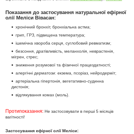
Показання до застосування натуральної ефірної
олії Меліси Вівасан:
хронічний бронхіт, бронхіальна астма;
грип, ГРЗ, підвищена температура;
ішемічна хвороба серця, суглобовий ревматизм;
безсоння, дратівливість, меланхолія, неврастенія,
мігрен, стрес;
зниження розумової та фізичної працездатності;
алергічні дерматози: екзема, псоріаз, нейродерміт;
артеріальна гіпертонія, вегетативно-судинна
дистонія;
відлякування комах (моль).
Протипоказання:
Не застосовувати в перші 5 місяців
вагітності!
Застосування ефірної олії Меліси: