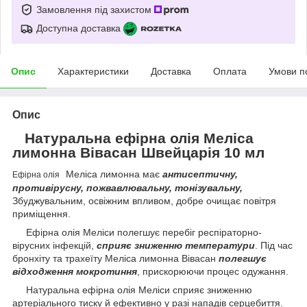
Замовлення під захистом
Доступна доставка
Опис
Характеристики
Доставка
Оплата
Умови п
Опис
Натуральна ефірна олія Меліса
лимонна Вівасан Швейцарія 10 мл
Меліса лимонна має
антисептичну,
Ефірна олія
противірусну, пожвавлювальну, тонізувальну,
Збуджувальним, освіжним впливом, добре очищає повітря
приміщення.
Ефірна олія Меліси полегшує перебіг респіраторно-
вірусних інфекцій,
сприяє зниженню температури
. Під час
бронхіту та трахеїту Меліса лимонна Вівасан
полегшує
відходження мокротиння
, прискорюючи процес одужання.
Натуральна ефірна олія Меліси сприяє зниженню
артеріального тиску й ефективно у разі нападів серцебиття.