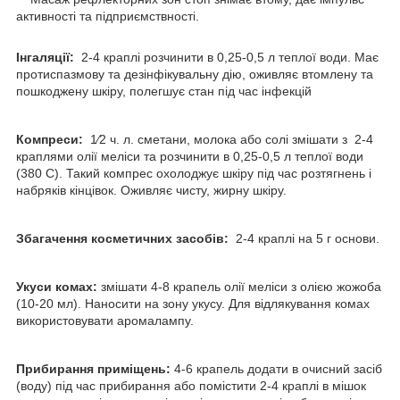
активності та підприємствності.
Інгаляції:
2-4 краплі розчинити в 0,25-0,5 л теплої води. Має
протиспазмову та дезінфікувальну дію, оживляє втомлену та
пошкоджену шкіру, полегшує стан під час інфекцій
Компреси:
1⁄2 ч. л. сметани, молока або солі змішати з 2-4
краплями олії меліси та розчинити в 0,25-0,5 л теплої води
(380 С). Такий компрес охолоджує шкіру під час розтягнень і
набряків кінцівок. Оживляє чисту, жирну шкіру.
Збагачення косметичних засобів:
2-4 краплі на 5 г основи.
Укуси комах:
змішати 4-8 крапель олії меліси з олією жожоба
(10-20 мл). Наносити на зону укусу. Для відлякування комах
використовувати аромалампу.
Прибирання приміщень:
4-6 крапель додати в очисний засіб
(воду) під час прибирання або помістити 2-4 краплі в мішок