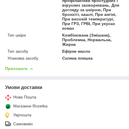
профілактики простудних і
вірусних захворювань, Для
догляду за шкірою, При
бронхіті, кашлі, При ангіні,
При високій температурі,
При ГРЗ, ГРВІ, При укусах
комах
Тип шкіри
Комбінована (Змішана),
Проблемна, Нормальна,
Жирна
Тип засобу
Ефірне масло
Упаковка засобу
Скляна пляшка
Приховати
Умови доставки
Нова Пошта
Магазини Rozetka
Укрпошта
Самовивіз