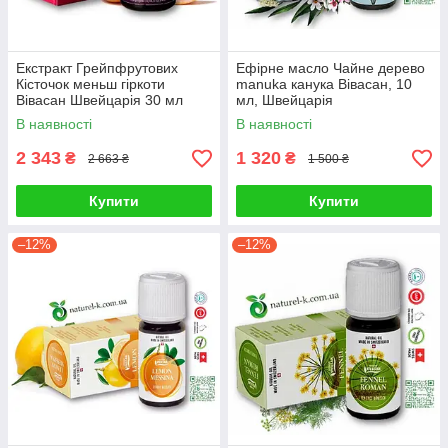
Екстракт Грейпфрутових
Ефірне масло Чайне дерево
Кісточок меньш гіркоти
manuka канука Вівасан, 10
Вівасан Швейцарія 30 мл
мл, Швейцарія
В наявності
В наявності
2 343
1 320
₴
₴
2 663 ₴
1 500 ₴
Купити
Купити
–12%
–12%