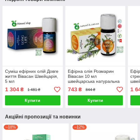
Суміш ефірних олій Довге
Ефірна олія Розмарин
Ефір
життя Вівасан Швейцарія,
Вівасан 10 мл
стре
5 мл
швейцарська натуральна
швей
1 304
743
1 6
₴
₴
1 481 ₴
844 ₴
Купити
Купити
Акційні пропозиції та новинки
–18%
–12%