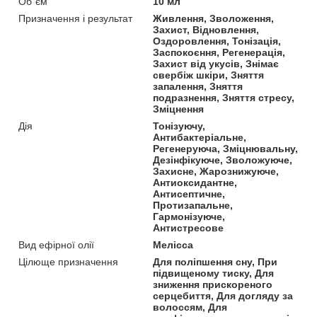
Об`єм
10 мл
Призначення і результат
Живлення, Зволоження,
Захист, Відновлення,
Оздоровлення, Тонізація,
Заспокоєння, Регенерація,
Захист від укусів, Знімає
свербіж шкіри, Зняття
запалення, Зняття
подразнення, Зняття стресу,
Зміцнення
Дія
Тонізуючу,
Антибактеріальне,
Регенеруюча, Зміцнювальну,
Дезінфікуюче, Зволожуюче,
Захисне, Жарознижуюче,
Антиоксидантне,
Антисептичне,
Протизапальне,
Гармонізуюче,
Антистресове
Вид ефірної олії
Мелісса
Цілюще призначення
Для поліпшення сну, При
підвищеному тиску, Для
зниження прискореного
серцебиття, Для догляду за
волоссям, Для