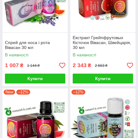
Екстракт Грейпфрутовых
Спрей для носа і рота
Кісточок Вівасан, Швейцарія,
Вівасан 30 мл
30 мл
В наявності
В наявності
1 007
2 343
₴
₴
1 144 ₴
2 663 ₴
Купити
Купити
New
–12%
–12%