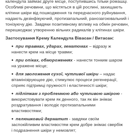
календула займає друге місце, поступившись тільки ромашці.
Особливі речовини, що містяться в цій рослині, захищають
клітини шкіри від пошкодження та передчасного руйнування,
надають дезінфікуючий, протизапальний, ранозагоювальний і
тонізуючу дію. Завдяки позитивному впливу на обмін речовин,
перешкоджає утворенню вільних радикалів у клітинах шкіри.
Застосування Крему Календула Вівасан / Витасан:
при травмах, ударах, гематомах
– відразу ж
нанести крем на місце травми;
при опіках, обмороженнях
- нанести тонким шаром
на уражене місце;
для зволоження сухої, чутливої шкіри
– надає
вітамінізірующее дію, стимулює процеси регенерації,
сприяє підтримці пружності і еластичності шкіри;
підліткам з проблемною або чутливою шкірою
-
використовувати крем як денного, так як він знімає
роздратування і володіє протизапальними
властивостями;
пелюшковий дерматит
- завдяки своїм
заспокійливим властивостям крем добре знімає свербіж
і подразнення шкіри у немовлят;