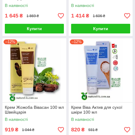
В наявності
В наявності
1 645
1 414
₴
₴
1 869 ₴
1 606 ₴
Купити
Купити
–12%
–12%
Крем Жожоба Вівасан 100 мл
Крем Віва Актив для сухої
Швейцарія
шкіри 100 мл
В наявності
В наявності
919
820
₴
₴
1 044 ₴
931 ₴