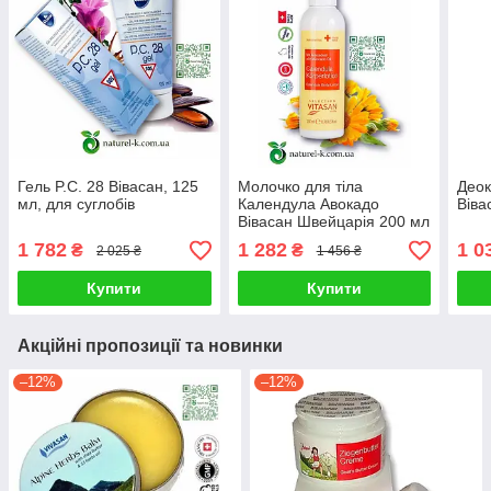
Гель P.C. 28 Вівасан, 125
Молочко для тіла
Део
мл, для суглобів
Календула Авокадо
Віва
Вівасан Швейцарія 200 мл
1 782
1 282
1 0
₴
₴
2 025 ₴
1 456 ₴
Купити
Купити
Акційні пропозиції та новинки
–12%
–12%