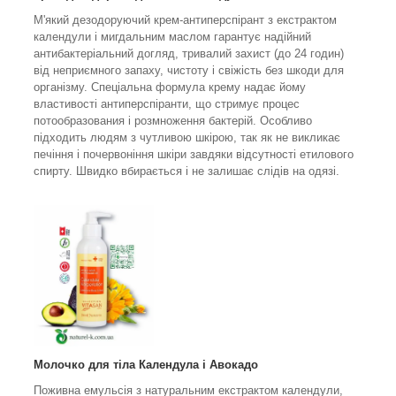
М'який дезодоруючий крем-антиперспірант з екстрактом
календули і мигдальним маслом гарантує надійний
антибактеріальний догляд, тривалий захист (до 24 годин)
від неприємного запаху, чистоту і свіжість без шкоди для
організму. Спеціальна формула крему надає йому
властивості антиперспіранти, що стримує процес
потообразования і розмноження бактерій. Особливо
підходить людям з чутливою шкірою, так як не викликає
печіння і почервоніння шкіри завдяки відсутності етилового
спирту. Швидко вбирається і не залишає слідів на одязі.
Молочко для тіла Календула і Авокадо
Поживна емульсія з натуральним екстрактом календули,