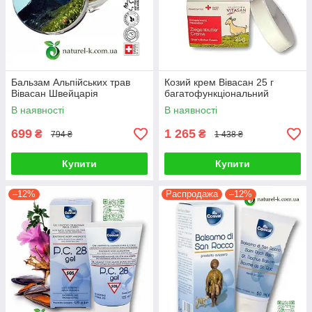
Бальзам Альпійських трав
Козий крем Вівасан 25 г
Вівасан Швейцарія
багатофункціональний
В наявності
В наявності
699
1 265
₴
₴
794 ₴
1 438 ₴
Купити
Купити
–12%
Распродажа
–12%