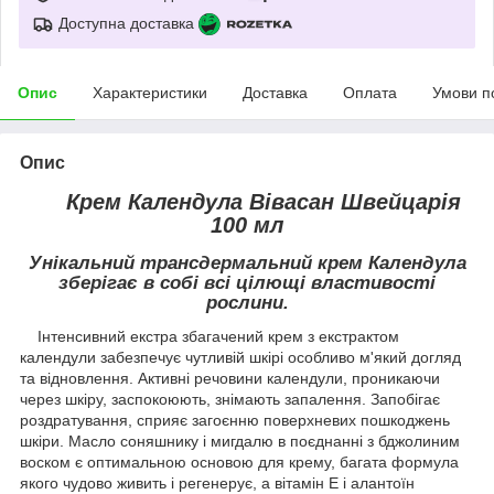
Доступна доставка
Опис
Характеристики
Доставка
Оплата
Умови п
Опис
Крем Календула Вівасан Швейцарія
100 мл
Унікальний трансдермальний крем Календула
зберігає в собі всі цілющі властивості
рослини.
Інтенсивний екстра збагачений крем з екстрактом
календули забезпечує чутливій шкірі особливо м'який догляд
та відновлення. Активні речовини календули, проникаючи
через шкіру, заспокоюють, знімають запалення. Запобігає
роздратування, сприяє загоєнню поверхневих пошкоджень
шкіри. Масло соняшнику і мигдалю в поєднанні з бджолиним
воском є оптимальною основою для крему, багата формула
якого чудово живить і регенерує, а вітамін Е і алантоїн