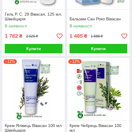
Гель P. C. 28 Вівасан, 125 мл,
Швейцарія
Бальзам Сан Роко Вівасан
В наявності
В наявності
1 782
1 485
₴
₴
2 025 ₴
1 688 ₴
Купити
Купити
–12%
–12%
Крем Ялівець Вівасан 100 мл
Крем Чебрець Вівасан 100
Швейцарія
мл