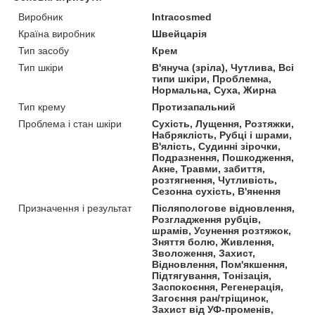
Виробник
Intracosmed
Країна виробник
Швейцарія
Тип засобу
Крем
Тип шкіри
В'януча (зріла), Чутлива, Всі
типи шкіри, Проблемна,
Нормальна, Суха, Жирна
Тип крему
Протизапальний
Проблема і стан шкіри
Сухість, Лущення, Розтяжки,
Набряклість, Рубці і шрами,
В'ялість, Судинні зірочки,
Подразнення, Пошкодження,
Акне, Травми, забиття,
розтягнення, Чутливість,
Сезонна сухість, В'янення
Призначення і результат
Післяпологове відновлення,
Розгладження рубців,
шрамів, Усунення розтяжок,
Зняття болю, Живлення,
Зволоження, Захист,
Відновлення, Пом'якшення,
Підтягування, Тонізація,
Заспокоєння, Регенерація,
Загоєння ран/тріщинок,
Захист від УФ-променів,