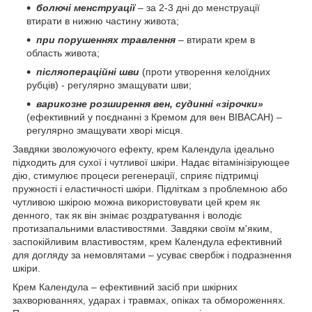
болючі менструації
– за 2-3 дні до менструації
втирати в нижню частину живота;
при порушеннях травлення
– втирати крем в
область живота;
післяопераційні шви
(проти утворення келоїдних
рубців) - регулярно змащувати шви;
варикозне розширення вен, судинні «зірочки»
(ефективний у поєднанні з Кремом для вен ВІВАСАН) –
регулярно змащувати хворі місця.
Завдяки зволожуючого ефекту, крем Календула ідеально
підходить для сухої і чутливої шкіри. Надає вітамінізірующее
дію, стимулює процеси регенерації, сприяє підтримці
пружності і еластичності шкіри. Підліткам з проблемною або
чутливою шкірою можна використовувати цей крем як
денного, так як він знімає роздратування і володіє
протизапальними властивостями. Завдяки своїм м'яким,
заспокійливим властивостям, крем Календула ефективний
для догляду за немовлятами – усуває свербіж і подразнення
шкіри.
Крем Календула – ефективний засіб при шкірних
захворюваннях, ударах і травмах, опіках та обмороженнях.