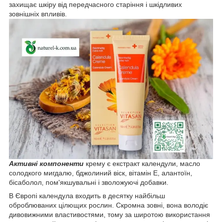
захищає шкіру від передчасного старіння і шкідливих
зовнішніх впливів.
Активні компоненти
крему є екстракт календули, масло
солодкого мигдалю, бджолиний віск, вітамін Е, алантоїн,
бісаболол, пом'якшувальні і зволожуючі добавки.
В Європі календула входить в десятку найбільш
оброблюваних цілющих рослин. Скромна зовні, вона володіє
дивовижними властивостями, тому за широтою використання