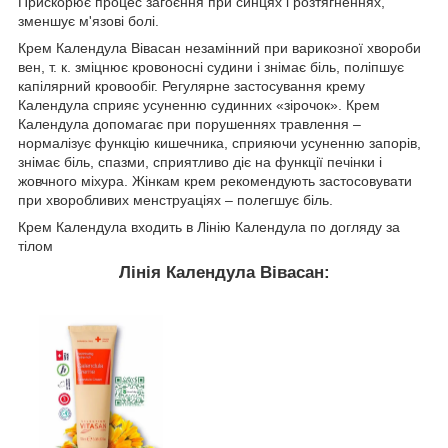
Прискорює процес загоєння при синцях і розтягненнях,
зменшує м'язові болі.
Крем Календула Вівасан незамінний при варикозної хвороби
вен, т. к. зміцнює кровоносні судини і знімає біль, поліпшує
капілярний кровообіг. Регулярне застосування крему
Календула сприяє усуненню судинних «зірочок». Крем
Календула допомагає при порушеннях травлення –
нормалізує функцію кишечника, сприяючи усуненню запорів,
знімає біль, спазми, сприятливо діє на функції печінки і
жовчного міхура. Жінкам крем рекомендують застосовувати
при хворобливих менструаціях – полегшує біль.
Крем Календула входить в Лінію Календула по догляду за
тілом
Лінія Календула Вівасан: