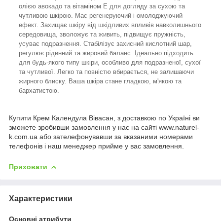
олією авокадо та вітаміном Е для догляду за сухою та
чутливою шкірою. Має регенеруючий і омолоджуючий
ефект. Захищає шкіру від шкідливих впливів навколишнього
середовища, зволожує та живить, підвищує пружність,
усуває подразнення. Стабілізує захисний кислотний шар,
регулює рідинний та жировий баланс. Ідеально підходить
для будь-якого типу шкіри, особливо для подразненої, сухої
та чутливої. Легко та повністю вбирається, не залишаючи
жирного блиску. Ваша шкіра стане гладкою, м'якою та
бархатистою.
Купити Крем Календула Вівасан, з доставкою по Україні ви
зможете зробивши замовлення у нас на сайті www.naturel-
k.com.ua або зателефонувавши за вказаними номерами
телефонів і наш менеджер прийме у вас замовлення.
Приховати
Характеристики
Основні атрибути