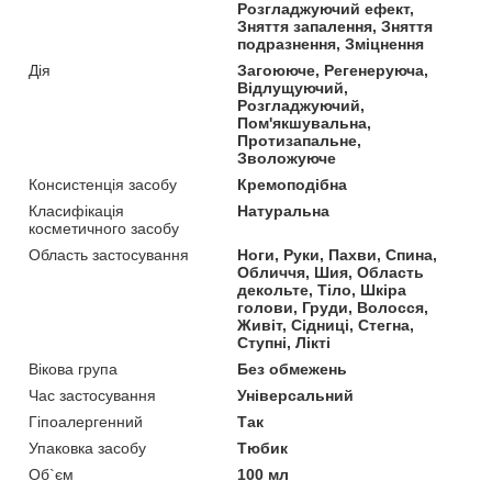
Розгладжуючий ефект,
Зняття запалення, Зняття
подразнення, Зміцнення
Дія
Загоююче, Регенеруюча,
Відлущуючий,
Розгладжуючий,
Пом'якшувальна,
Протизапальне,
Зволожуюче
Консистенція засобу
Кремоподібна
Класифікація
Натуральна
косметичного засобу
Область застосування
Ноги, Руки, Пахви, Спина,
Обличчя, Шия, Область
декольте, Тіло, Шкіра
голови, Груди, Волосся,
Живіт, Сідниці, Стегна,
Ступні, Лікті
Вікова група
Без обмежень
Час застосування
Універсальний
Гіпоалергенний
Так
Упаковка засобу
Тюбик
Об`єм
100 мл