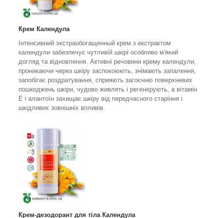
Крем Календула
Інтенсивний экстраобогащенный крем з екстрактом
календули забезпечує чутливій шкірі особливо м'який
догляд та відновлення. Активні речовини крему календули,
проникаючи через шкіру заспокоюють, знімають запалення,
запобігає роздратування, сприяють загоєнню поверхневих
пошкоджень шкіри, чудово живлять і регенерують, а вітамін
Е і алантоїн захищає шкіру від передчасного старіння і
шкідливих зовнішніх впливів.
Крем-дезодорант для тіла Календула