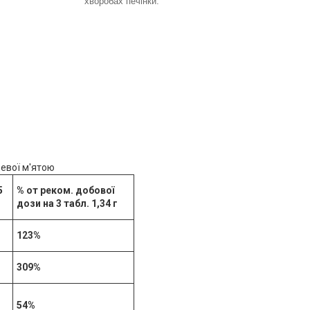
хворобах печінки.
евої м'ятою
5
% от реком. добової
дози на 3 табл. 1,34 г
123%
309%
54%