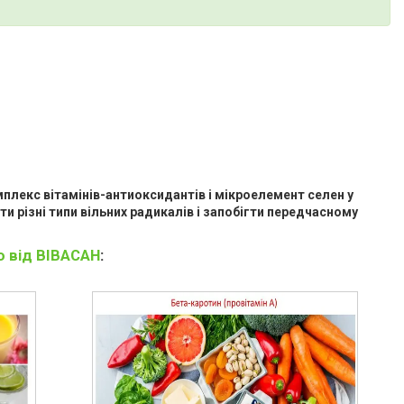
плекс вітамінів-антиоксидантів і мікроелемент селен у
ти різні типи вільних радикалів і запобігти передчасному
ю від ВІВАСАН
: