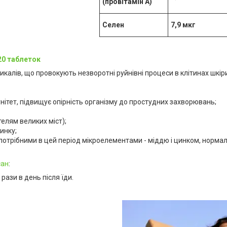
(провітамін А)
Селен
7,9 мкг
20 таблеток
алів, що провокують незворотні руйнівні процеси в клітинах шкіри, п
унітет, підвищує опірність організму до простудних захворювань;
елям великих міст);
цинку;
потрібними в цей період мікроелементами - міддю і цинком, нормал
сан
:
рази в день після їди.