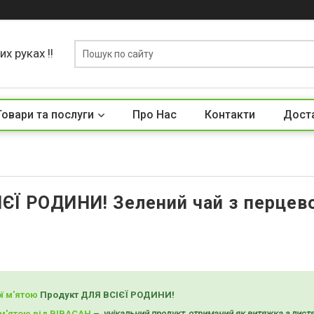
х руках !!
Товари та послуги
Про Нас
Контакти
Доста
ЄЇ РОДИНИ! Зелений чай з перцево
ї м'ятою
Продукт ДЛЯ ВСІЄЇ РОДИНИ!
 м'ятою від ВІВАСАН
–
унікальний продукт, отриманий як витяжка з лист