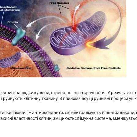
дливі наслідки куріння, стреси, погане харчування. У результаті в
і руйнують клітинну тканину. З плином часу ці руйнівні процеси у
тиокислювачі – антиоксиданти, які нейтралізують вільні радикали,
исні властивості клітин, зміцнюється імунна система, зменшується