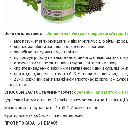
Основні властивості
Зелений чай Вівасан з перцевої м'ятою 1
має потужну антиоксидантну дію (пригнічує дію вільних радик
сприяє запобігти запальні і онкологічні процеси;
запобігає передчасному старінню;
підтримує роботу печінки, ендокринної системи, зміцнює ім
стимулює м'язову активність і функції статевих залоз;
сприяє виведенню важких металів (необхідний курцям і жит
природне джерело вітамінів А, С, Е, а також селену, міді та 
дуже корисний вагітним жінкам (постачає їх організм дуже 
вагітності.
СПОСОБИ ЗАСТОСУВАННЯ
таблеток
Зелений чай з м'ятою Віва
дорослим і дітям старше 12 років - розсмоктувати по 1 таблетці 3 
Можливо застосування по 1 таб. 1-2 рази на день
Курс прийому - до 3-х місяців без перерви.
ПРОТИПОКАЗАНЬ НЕ МАЄ!