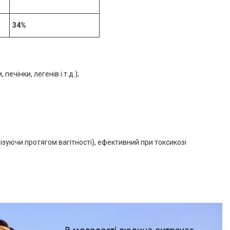
34%
ечінки, легенів і т.д.);
ізуючи протягом вагітності), ефективний при токсикозі