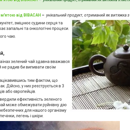
ї м'ятою від ВІВАСАН
–
унікальний продукт, отриманий як витяжка з
унітет, зміцнює судини серця та
ає запальні та онкологічні процеси.
ого чаю.
й,
країнах зелений чай здавна вважався
й не радив би випивати своїм
 зацікавившись тим фактом, що
рак. Дійсно, у них реєструється в 3
ів або європейців.
дтвердили ефективність зеленого
 чай може обмежувати руйнівну дію
 небезпечних для нашого організму
чінки, легень і шкіри.