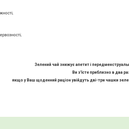
жності;
нервозності;
Зелений чай знижує апетит і передменструальн
Ви з'їсте приблизно в два р
якщо у Ваш щоденний раціон увійдуть дві-три чашки зеле