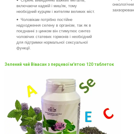
Сприяє виведенню важких металів,
онкологічни
включаючи кадмій і миш'як, тому
захворюван
необхідний курцям і жителям великих міст.
Чоловікам потрібно постійне
надходження селену в організм, так як в
поєднанні з цинком він стимулює синтез
чоловічих статевих гормонів і необхідний
для підтримки нормальної сексуальної
функції.
Зелений чай Вівасан з перцевої м'ятою 120 таблеток