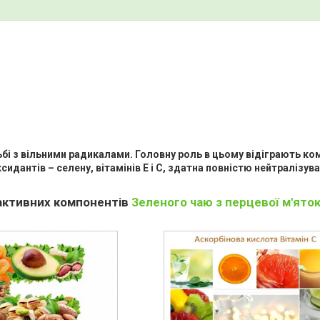
і з вільними радикалами. Головну роль в цьому відіграють ком
дантів – селену, вітамінів Е і С, здатна повністю нейтралізува
активних компонентів
Зеленого чаю з перцевої м'ято