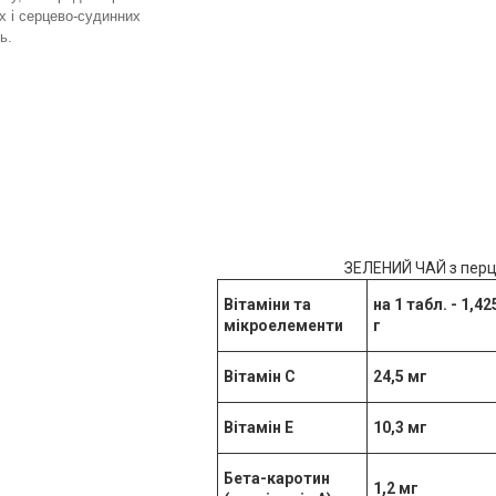
х і серцево-судинних
ь.
ЗЕЛЕНИЙ ЧАЙ з перц
Вітаміни та
на 1 табл. - 1,42
мікроелементи
г
Вітамін С
24,5 мг
Вітамін Е
10,3 мг
Бета-каротин
1,2 мг