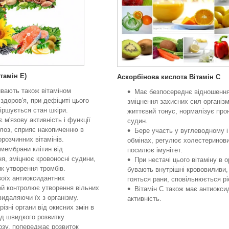
тамін Е)
Аскорбінова кислота Вітамін С
ивають також вітаміном
Має безпосереднє відношенн
 здоров'я, при дефіциті цього
зміцнення захисних сил організ
гіршується стан шкіри.
життєвий тонус, нормалізує про
м'язову активність і функції
судин.
алоз, сприяє накопиченню в
Бере участь у вуглеводному і
орозчинних вітамінів.
обмінах, регулює холестеринови
мембрани клітин від
посилює імунітет.
я, зміцнює кровоносні судини,
При нестачі цього вітаміну в о
к утворення тромбів.
бувають внутрішні крововиливи,
воїх антиоксидантних
гояться рани, сповільнюється рі
й контролює утворення вільних
Вітамін С також має антиокси
видаляючи їх з організму.
активність.
ізні органи від окисних змін в
ід швидкого розвитку
озу, попереджає розвиток