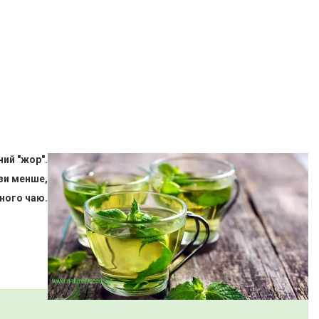
ий "жор".
ази менше,
ного чаю.