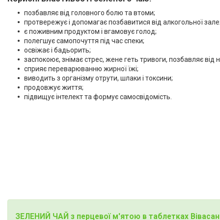
позбавляє від головного болю та втоми;
протвережує і допомагає позбавитися від алкогольної зале
є поживним продуктом і вгамовує голод;
полегшує самопочуття під час спеки;
освіжає і бадьорить;
заспокоює, знімає стрес, жене геть тривоги, позбавляє від 
сприяє переварюванню жирної їжі;
виводить з організму отрути, шлаки і токсини;
продовжує життя;
підвищує інтелект та формує самосвідомість.
ЗЕЛЕНИЙ ЧАЙ з перцевої м'ятою в таблетках Вівасан