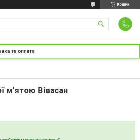
Кошик
вка та оплата
ї м'ятою Вівасан
я особливим методом екстракції.