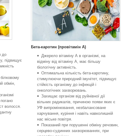
Бета-каротин (провітамін А)
я до
Джерело вітаміну А в організмі, на
му, підвищує
відміну від вітаміну А, має більшу
никність
біологічну активність.
Оптимальна кількість бета-каротину,
 білковому
стимулюючи природний імунітет, підвищує
й обмін,
стійкість організму до інфекцій і
онкологічних захворювань.
рганізмі
Захищає організм від руйнівної дії
 погано
вільних радикалів, причиною появи яких є
ст волосся.
УФ випромінювання, незбалансоване
дантну
харчування, куріння і навіть навколишній
нас міське повітря.
Показаний при порушенні обміну речовин,
серцево-судинних захворюваннях, при