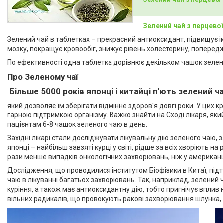
Зелений чай з перцево
Зелений чай в таблетках – прекрасний антиоксидант, підвищує ім
мозку, покращує кровообіг, знижує рівень холестерину, попередж
По ефективності одна таблетка дорівнює декільком чашок зелен
Про Зеленому чаї
Більше 5000 років японці і китайці п'ють зелений ча
який дозволяє їм зберігати відмінне здоров'я довгі роки. У цих 
гарною підтримкою організму. Важко знайти на Сході лікаря, яки
пацієнтам 6-8 чашок зеленого чаю в день.
Західні лікарі стали досліджувати лікувальну дію зеленого чаю,
японці – найбільш завзяті курці у світі, рідше за всіх хворіють на 
рази менше випадків онкологічних захворювань, ніж у американц
Дослідження, що проводилися інститутом Біофізики в Китаї, пі
чаю в лікуванні багатьох захворювань. Так, наприклад, зелений
куріння, а також має антиоксидантну дію, тобто пригнічує вплив
вільних радикалів, що провокують ракові захворювання шлунка, пе