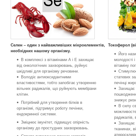
Токоферол (ві
Селен – один з найважливіших мікроелементів,
необхідних нашому організму.
Його наз
молодості і
В комплексі з вітамінами А і Е захищає
вітаміну по
від онкологічних захворювань, руйнує
Стимулює 
шкідливі для організму речовини.
статевих з
Володіє антиоксидантними
печінці жир
властивостями, тобто запобігає утворенню
Захищає 
вільних радикалів, що руйнують мембрани
пошкодженн
клітин.
знижує ризи
Потрібний для утворення білків в
В силу с
організмі, підтримує роботу печінки,
можливосте
ендокринної системи.
радикалів, 
Зміцнює імунітет, підвищує опірність
Захищає р
організму до простудних захворювань.
тканинах, в
атеросклер