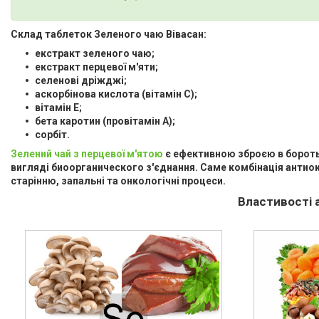
Склад таблеток Зеленого чаю Вівасан:
екстракт зеленого чаю;
екстракт перцевої м'яти;
селенові дріжджі;
аскорбінова кислота (вітамін С);
вітамін Е;
бета каротин (провітамін А);
сорбіт.
Зелений чай з перцевої м'ятою
є ефективною зброєю в боротьб
вигляді биоорганического з'єднання. Саме комбінація антиокси
старінню, запальні та онкологічні процеси.
Властивості 