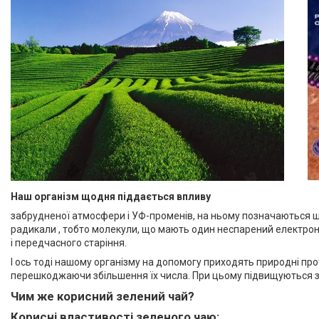
Наш організм щодня піддається впливу
забрудненої атмосфери і УФ-променів, на ньому позначаються шкі
радикали , тобто молекули, що мають один неспарений електрон 
і передчасного старіння.
І ось тоді нашому організму на допомогу приходять природні про
перешкоджаючи збільшення їх числа. При цьому підвищуються зах
Чим же корисний зелений чай?
Корисні властивості зеленого чаю: